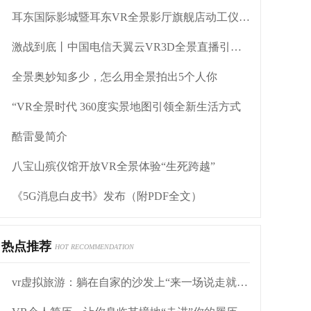
耳东国际影城暨耳东VR全景影厅旗舰店动工仪式盛大举行
激战到底丨中国电信天翼云VR3D全景直播引燃拳击热火
全景奥妙知多少，怎么用全景拍出5个人你
“VR全景时代 360度实景地图引领全新生活方式
酷雷曼简介
八宝山殡仪馆开放VR全景体验“生死跨越”
《5G消息白皮书》发布（附PDF全文）
热点推荐
HOT RECOMMENDATION
vr虚拟旅游：躺在自家的沙发上“来一场说走就走”的旅行