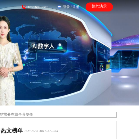
预约演示
登录
/
注册
18516908881
酷雷曼在线全景制作
热文榜单
POPULAR ARTICLA LIST