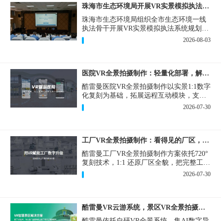
珠海市生态环境局开展VR实景模拟执法专题培训
珠海市生态环境局组织全市生态环境一线
执法骨干开展VR实景模拟执法系统规划建
设和教学培训，持续推进科技赋能生态环
2026-08-03
境执法，夯实队伍办案“基本功”。
医院VR全景拍摄制作：轻量化部署，解决医患真实痛点
酷雷曼医院VR全景拍摄制作以实景1:1数字
化复刻为基础，拓展远程互动模块，支持
定制，轻量化搭建部署，可挂载在公众
2026-07-30
号、官网等线上平台。
工厂VR全景拍摄制作：看得见的厂区，省下来的成本
酷雷曼工厂VR全景拍摄制作方案依托720°
复刻技术，1:1 还原厂区全貌，把完整工厂
搬进手机、电脑大屏，既是工厂对外拓客
2026-07-30
的数字化名片，也是内部管理、人员培训
的轻量化工具，实实在在解决工厂经营过
程中的多个痛点。
酷雷曼VR云游系统，景区VR全景拍摄制作一站式落地
酷雷曼依托自研VR全景系统，集AI数字导