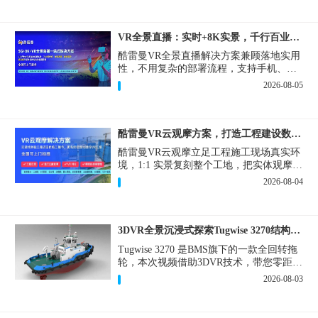
VR全景直播：实时+8K实景，千行百业的数字化利器
酷雷曼VR全景直播解决方案兼顾落地实用
性，不用复杂的部署流程，支持手机、网
页多端访问，解决各行各业 “看得见、信
2026-08-05
得过、降成本、提转化” 的实际难题。
酷雷曼VR云观摩方案，打造工程建设数字化观摩新范式
酷雷曼VR云观摩立足工程施工现场真实环
境，1:1 实景复刻整个工地，把实体观摩会
完整搬到云端线上，兼顾线下实体观摩与
2026-08-04
线上云观摩双重需求，为施工单位、建设
方、监理、监管部门提供一套接地气、可
落地的数字化观摩解决方案。
3DVR全景沉浸式探索Tugwise 3270结构一览
Tugwise 3270 是BMS旗下的一款全回转拖
轮，本次视频借助3DVR技术，带您零距离
透视这艘拖轮的内外构造，沉浸式探索每
2026-08-03
一处细节。