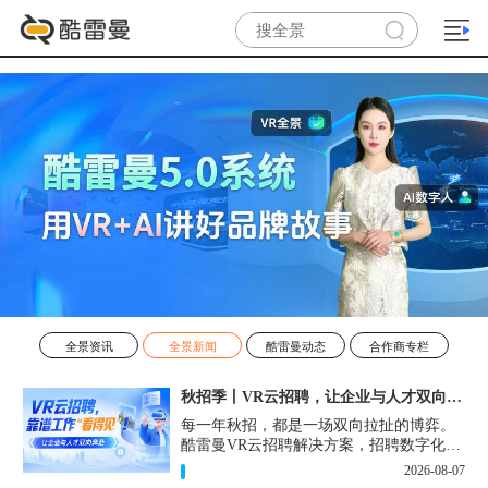
全景资讯
全景新闻
酷雷曼动态
合作商专栏
秋招季丨VR云招聘，让企业与人才双向奔赴！
每一年秋招，都是一场双向拉扯的博弈。
酷雷曼VR云招聘解决方案，招聘数字化的
实用工具，告别“信息博弈”，真正实现企
2026-08-07
业与人才双向奔赴。