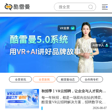
全景资讯
全景新闻
酷雷曼动态
合作商专栏
秋招季丨VR云招聘，让企业与人才双向奔赴！
每一年秋招，都是一场双向拉扯的博弈。
酷雷曼VR云招聘解决方案，招聘数字化的
实用工具，告别“信息博弈”，真正实现企
2026-08-07
业与人才双向奔赴。