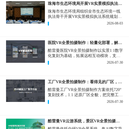
珠海市生态环境局开展VR实景模拟执法专题培训
珠海市生态环境局组织全市生态环境一线
执法骨干开展VR实景模拟执法系统规划建
设和教学培训，持续推进科技赋能生态环
2026-08-03
境执法，夯实队伍办案“基本功”。
医院VR全景拍摄制作：轻量化部署，解决医患真实痛点
酷雷曼医院VR全景拍摄制作以实景1:1数字
化复刻为基础，拓展远程互动模块，支持
定制，轻量化搭建部署，可挂载在公众
2026-07-30
号、官网等线上平台。
工厂VR全景拍摄制作：看得见的厂区，省下来的成本
酷雷曼工厂VR全景拍摄制作方案依托720°
复刻技术，1:1 还原厂区全貌，把完整工厂
搬进手机、电脑大屏，既是工厂对外拓客
2026-07-30
的数字化名片，也是内部管理、人员培训
的轻量化工具，实实在在解决工厂经营过
程中的多个痛点。
酷雷曼VR云游系统，景区VR全景拍摄制作一站式落地
酷雷曼依托自研VR全景系统，集AI数字导