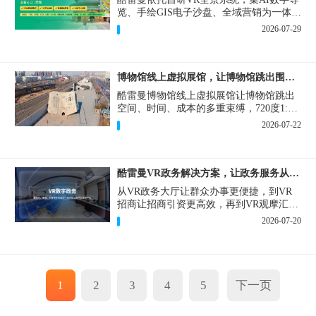
览、手绘GIS电子沙盘、全域营销为一体，
打造从VR全景拍摄制作到成熟VR云游落
2026-07-29
地案例。
博物馆线上虚拟展馆，让博物馆跳出围墙让历史随处可及
酷雷曼博物馆线上虚拟展馆让博物馆跳出
空间、时间、成本的多重束缚，720度1:1
实景复刻的VR数字展厅，已经成为博物馆
2026-07-22
数字化刚需新基建。
酷雷曼VR政务解决方案，让政务服务从“看得见”开始
从VR政务大厅让群众办事更便捷，到VR
招商让招商引资更高效，再到VR观摩汇报
让政务成果更直观，酷雷曼VR政务解决方
2026-07-20
案，解锁政务服务新体验，让服务从“看得
见”开始，向“更优质”迈进！
1
2
3
4
5
下一页