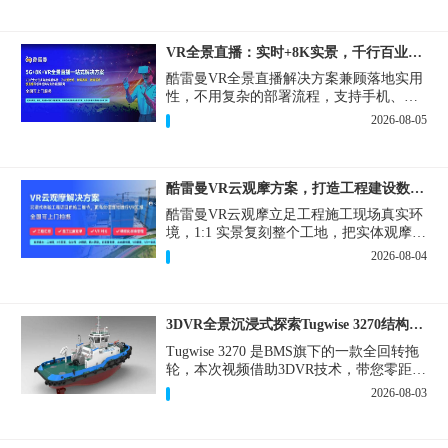
VR全景直播：实时+8K实景，千行百业的数字化利器
酷雷曼VR全景直播解决方案兼顾落地实用
性，不用复杂的部署流程，支持手机、网
页多端访问，解决各行各业 “看得见、信
2026-08-05
得过、降成本、提转化” 的实际难题。
酷雷曼VR云观摩方案，打造工程建设数字化观摩新范式
酷雷曼VR云观摩立足工程施工现场真实环
境，1:1 实景复刻整个工地，把实体观摩会
完整搬到云端线上，兼顾线下实体观摩与
2026-08-04
线上云观摩双重需求，为施工单位、建设
方、监理、监管部门提供一套接地气、可
落地的数字化观摩解决方案。
3DVR全景沉浸式探索Tugwise 3270结构一览
Tugwise 3270 是BMS旗下的一款全回转拖
轮，本次视频借助3DVR技术，带您零距离
透视这艘拖轮的内外构造，沉浸式探索每
2026-08-03
一处细节。