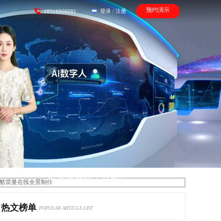
预约演示
登录
/
注册
18516908881
酷雷曼在线全景制作
热文榜单
POPULAR ARTICLA LIST