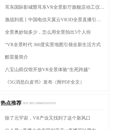
耳东国际影城暨耳东VR全景影厅旗舰店动工仪式盛大举行
激战到底丨中国电信天翼云VR3D全景直播引燃拳击热火
全景奥妙知多少，怎么用全景拍出5个人你
“VR全景时代 360度实景地图引领全新生活方式
酷雷曼简介
八宝山殡仪馆开放VR全景体验“生死跨越”
《5G消息白皮书》发布（附PDF全文）
热点推荐
HOT RECOMMENDATION
除了元宇宙，VR产业又找到了这个新风口