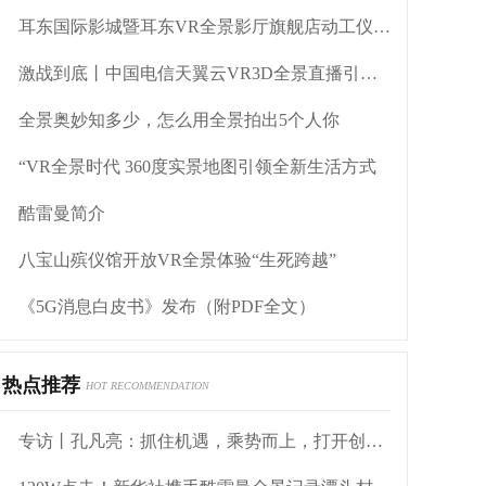
耳东国际影城暨耳东VR全景影厅旗舰店动工仪式盛大举行
激战到底丨中国电信天翼云VR3D全景直播引燃拳击热火
全景奥妙知多少，怎么用全景拍出5个人你
“VR全景时代 360度实景地图引领全新生活方式
酷雷曼简介
八宝山殡仪馆开放VR全景体验“生死跨越”
《5G消息白皮书》发布（附PDF全文）
热点推荐
HOT RECOMMENDATION
专访丨孔凡亮：抓住机遇，乘势而上，打开创业发展新局面