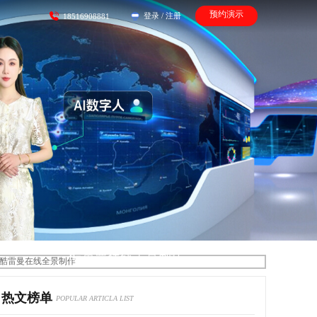
预约演示
登录
/
注册
18516908881
酷雷曼在线全景制作
热文榜单
POPULAR ARTICLA LIST