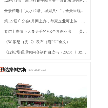
120W点击！新华社携手酷雷曼全景记录潭头村脱贫新气象
全景精选丨“人水和谐、城湖共生”，全景呈现滨湖新区之美
第127届广交会6月网上办，每家企业可上传一个VR虚拟展位
专访丨疫情下大显身手的VR全景创业者——黄澄坚
《5G消息白皮书》发布（附PDF全文）
《虚拟/增强现实内容制作白皮书（2020）》发布（附PDF全文下载）
精选案例赏析
FEATURED CASE