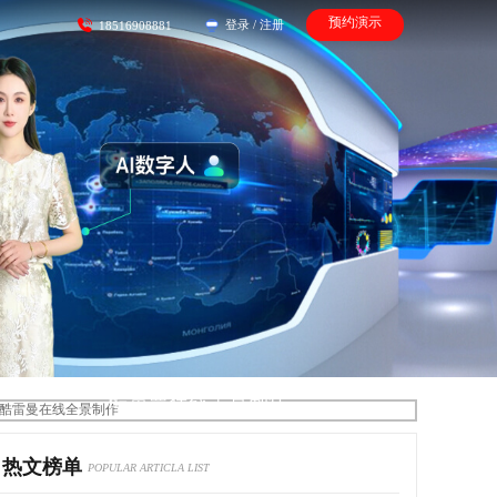
预约演示
登录
/
注册
18516908881
酷雷曼在线全景制作
热文榜单
POPULAR ARTICLA LIST