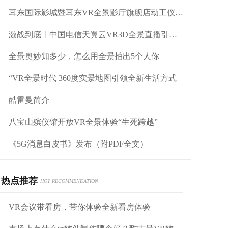
耳东国际影城暨耳东VR全景影厅旗舰店动工仪式盛大举行
激战到底丨中国电信天翼云VR3D全景直播引燃拳击热火
全景奥妙知多少，怎么用全景拍出5个人你
“VR全景时代 360度实景地图引领全新生活方式
酷雷曼简介
八宝山殡仪馆开放VR全景体验“生死跨越”
《5G消息白皮书》发布（附PDF全文）
热点推荐
HOT RECOMMENDATION
VR会议带看房，带你体验全新看房体验