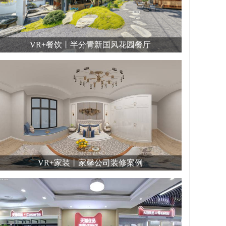
VR+餐饮丨半分青新国风花园餐厅
VR+家装丨家馨公司装修案例