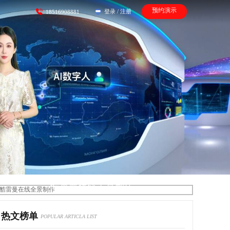
预约演示
登录
/
注册
18516908881
酷雷曼在线全景制作
热文榜单
POPULAR ARTICLA LIST