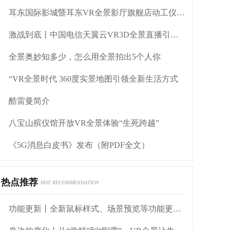
耳东国际影城暨耳东VR全景影厅旗舰店动工仪式盛大举行
激战到底丨中国电信天翼云VR3D全景直播引燃拳击热火
全景奥妙知多少，怎么用全景拍出5个人你
“VR全景时代 360度实景地图引领全新生活方式
酷雷曼简介
八宝山殡仪馆开放VR全景体验“生死跨越”
《5G消息白皮书》发布（附PDF全文）
热点推荐
HOT RECOMMENDATION
功能更新丨全新鼠标样式、场景预览等功能更新，体验再优化