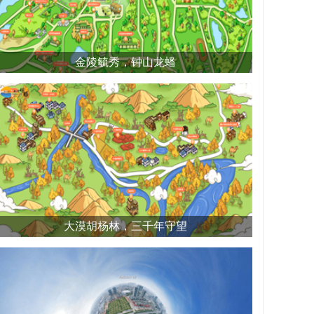
金陵毓秀，钟山龙蟠
大漠胡杨林，三千年守望