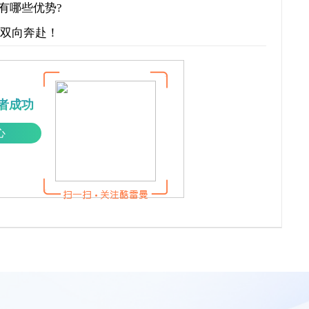
有哪些优势?
才双向奔赴！
者成功
心