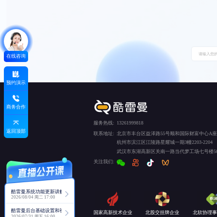
在线咨询
预约演示
商务合作
服务热线:
13261999818
返回顶部
联系地址:
北京市丰台区益泽路55号顺和国际财富中心A座5
杭州市滨江区江陵路星耀城一期3幢2203-2204
武汉市东湖高新区关南一路当代梦工场七号楼50
关注我们:
酷雷曼系统功能更新讲解
2026/08/04 周二 17:00
酷雷曼后台基础设置和视角功能详解
国家高新技术企业
北股交挂牌企业
北软协理事
2026/07/31 周五 16:00