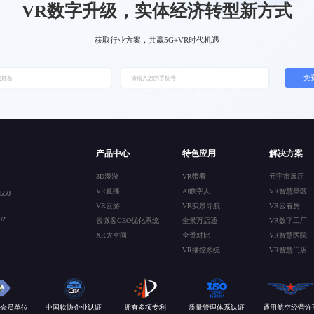
VR数字升级，实体经济转型新方式
获取行业方案，共赢5G+VR时代机遇
免
产品中心
特色应用
解决方案
3D漫游
VR带看
元宇宙展厅
VR直播
AI数字人
VR智慧景区
50
VR云游
VR实景导航
VR云看房
2
云微客GEO优化系统
全景万店通
VR数字工厂
XR大空间
全景对比
VR智慧医院
VR播控系统
VR智慧门店
会员单位
中国软协企业认证
拥有多项专利
质量管理体系认证
通用航空经营许