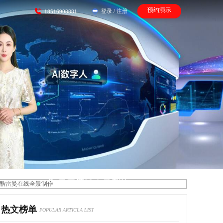
预约演示
登录
/
注册
18516908881
酷雷曼在线全景制作
热文榜单
POPULAR ARTICLA LIST