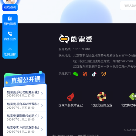
在线咨询
预约演示
商务合作
服务热线:
13261999818
返回顶部
联系地址:
北京市丰台区益泽路55号顺和国际财富中心A座5
杭州市滨江区江陵路星耀城一期3幢2203-2204
武汉市东湖高新区关南一路当代梦工场七号楼50
关注我们:
酷雷曼系统功能更新讲解
2026/08/04 周二 17:00
酷雷曼后台基础设置和视角功能详解
国家高新技术企业
北股交挂牌企业
北软协理事
2026/07/31 周五 16:00
酷雷曼摄影课程前期拍摄讲解
2026/07/21 周二 10:00
酷雷曼客户问题及商务老师回复分享
© 2026
2026/07/14 周二 16:00