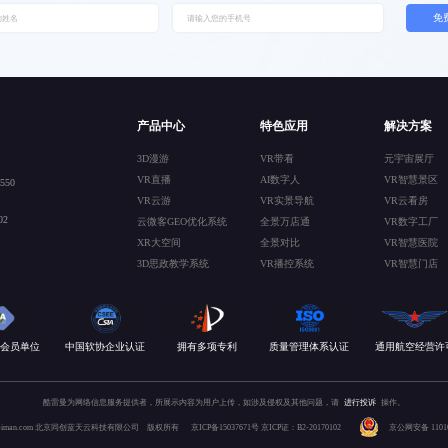
免
产品中心
特色应用
解决方案
3D漫游
VR带看
元宇宙展厅
VR直播
AI数字人
VR智慧景区
50
VR云游
VR实景导航
VR云看房
2
云微客GEO优化系统
全景万店通
VR数字工厂
XR大空间
全景对比
VR智慧医院
3D思政教学系统
VR播控系统
VR智慧门店
会员单位
中国软协企业认证
拥有多项专利
质量管理体系认证
通用航空经营许
酷雷曼为网络信息服务提供者，所展示内容为用户上传，如涉及侵权及其他问题，请
进行投诉
操作。
 kuleiman.com 北京同创蓝天云科技有限公司 版权所有
京ICP备15037671号
京ICP证：B2-20170102
京公网安备 110106