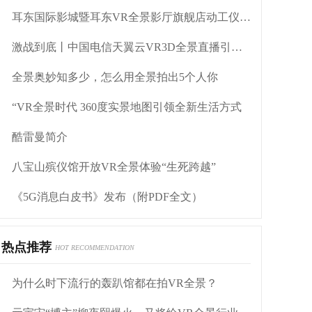
耳东国际影城暨耳东VR全景影厅旗舰店动工仪式盛大举行
激战到底丨中国电信天翼云VR3D全景直播引燃拳击热火
全景奥妙知多少，怎么用全景拍出5个人你
“VR全景时代 360度实景地图引领全新生活方式
酷雷曼简介
八宝山殡仪馆开放VR全景体验“生死跨越”
《5G消息白皮书》发布（附PDF全文）
热点推荐
HOT RECOMMENDATION
为什么时下流行的轰趴馆都在拍VR全景？