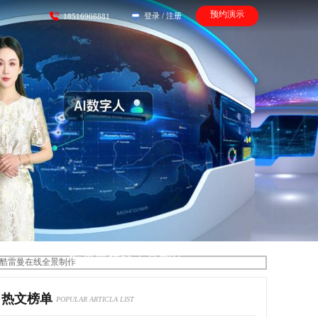
预约演示
登录
/
注册
18516908881
酷雷曼在线全景制作
热文榜单
POPULAR ARTICLA LIST