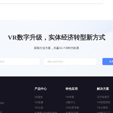
VR数字升级，实体经济转型新方式
获取行业方案，共赢5G+VR时代机遇
免
产品中心
特色应用
解决方案
3D漫游
VR带看
元宇宙展厅
VR直播
AI数字人
VR智慧景区
50
VR云游
VR实景导航
VR云看房
2
云微客GEO优化系统
全景万店通
VR数字工厂