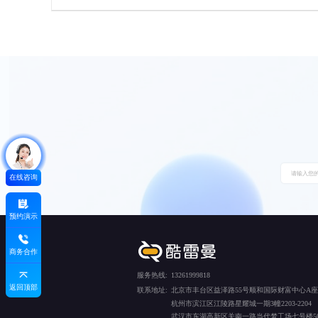
在线咨询
预约演示
商务合作
服务热线:
13261999818
返回顶部
联系地址:
北京市丰台区益泽路55号顺和国际财富中心A座5
杭州市滨江区江陵路星耀城一期3幢2203-2204
武汉市东湖高新区关南一路当代梦工场七号楼50