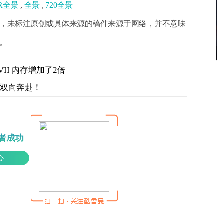
R全景
,
全景
,
720全景
，未标注原创或具体来源的稿件来源于网络，并不意味
。
 VII 内存增加了2倍
才双向奔赴！
者成功
心