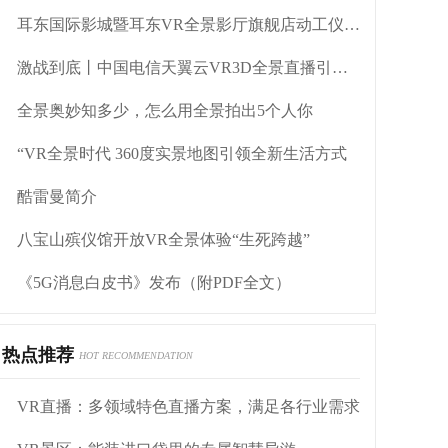
耳东国际影城暨耳东VR全景影厅旗舰店动工仪式盛大举行
激战到底丨中国电信天翼云VR3D全景直播引燃拳击热火
全景奥妙知多少，怎么用全景拍出5个人你
“VR全景时代 360度实景地图引领全新生活方式
酷雷曼简介
八宝山殡仪馆开放VR全景体验“生死跨越”
《5G消息白皮书》发布（附PDF全文）
热点推荐
HOT RECOMMENDATION
VR直播：多领域特色直播方案，满足各行业需求