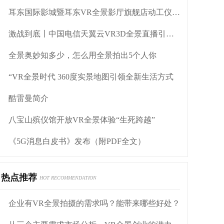
耳东国际影城暨耳东VR全景影厅旗舰店动工仪式盛大举行
激战到底丨中国电信天翼云VR3D全景直播引燃拳击热火
全景奥妙知多少，怎么用全景拍出5个人你
“VR全景时代 360度实景地图引领全新生活方式
酷雷曼简介
八宝山殡仪馆开放VR全景体验“生死跨越”
《5G消息白皮书》发布（附PDF全文）
热点推荐
HOT RECOMMENDATION
企业有VR全景拍摄的需求吗？能带来哪些好处？