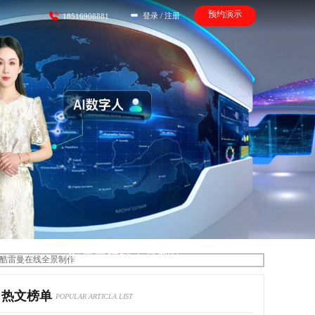
预约演示
登录
/
注册
18516908881
酷雷曼在线全景制作
热文榜单
POPULAR ARTICLA LIST