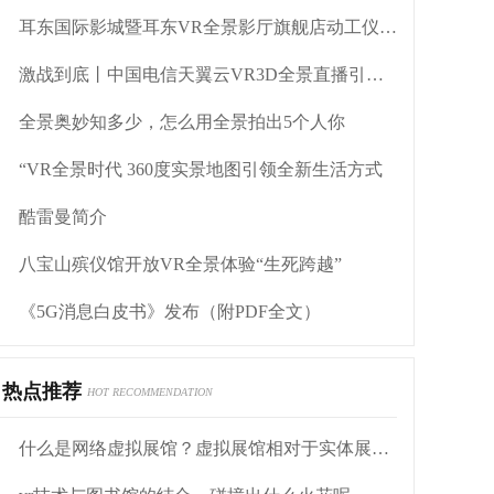
耳东国际影城暨耳东VR全景影厅旗舰店动工仪式盛大举行
激战到底丨中国电信天翼云VR3D全景直播引燃拳击热火
全景奥妙知多少，怎么用全景拍出5个人你
“VR全景时代 360度实景地图引领全新生活方式
酷雷曼简介
八宝山殡仪馆开放VR全景体验“生死跨越”
《5G消息白皮书》发布（附PDF全文）
热点推荐
HOT RECOMMENDATION
什么是网络虚拟展馆？虚拟展馆相对于实体展馆有什么优点？