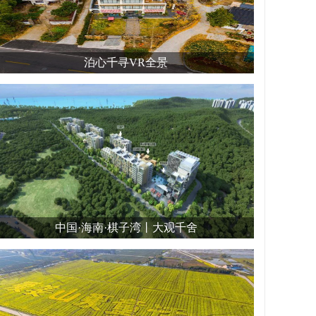
泊心千寻VR全景
中国·海南·棋子湾丨大观千舍