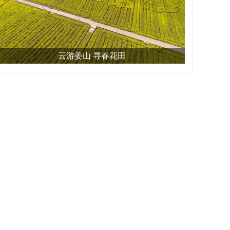
云游姜山 寻春花田