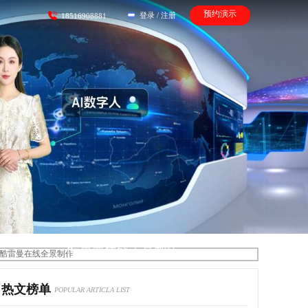
预约演示
登录
/
注册
18516908881
酷雷曼在线全景制作
热文榜单
POPULAR ARTICLA LIST