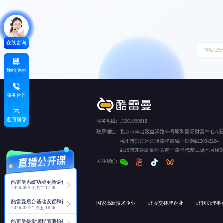
在线咨询
预约演示
商务合作
返回顶部
服务热线:
13261999818
联系地址:
北京市丰台区益泽路55号顺和国际财富中心A座5
杭州市滨江区江陵路星耀城一期3幢2203-2204
武汉市东湖高新区关南一路当代梦工场七号楼50
关注我们:
酷雷曼系统功能更新讲解
2026/08/04 周二 17:00
酷雷曼后台基础设置和视角功能详解
国家高新技术企业
北股交挂牌企业
北软协理事
2026/07/31 周五 16:00
酷雷曼摄影课程前期拍摄讲解