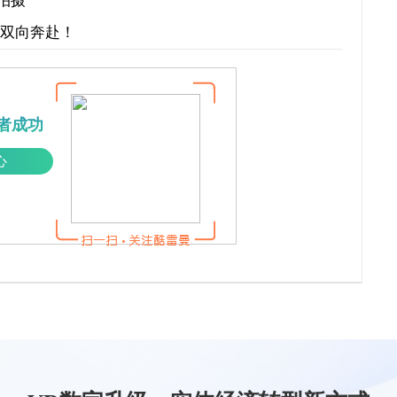
拍摄
才双向奔赴！
者成功
心