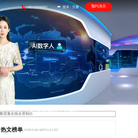
预约演示
登录
/
注册
18516908881
酷雷曼在线全景制作
热文榜单
POPULAR ARTICLA LIST