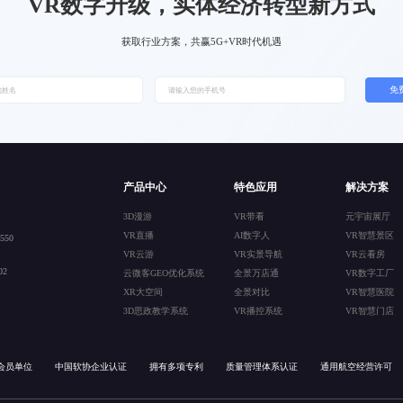
VR数字升级，实体经济转型新方式
获取行业方案，共赢5G+VR时代机遇
免
产品中心
特色应用
解决方案
3D漫游
VR带看
元宇宙展厅
VR直播
AI数字人
VR智慧景区
50
VR云游
VR实景导航
VR云看房
2
云微客GEO优化系统
全景万店通
VR数字工厂
XR大空间
全景对比
VR智慧医院
3D思政教学系统
VR播控系统
VR智慧门店
会员单位
中国软协企业认证
拥有多项专利
质量管理体系认证
通用航空经营许可