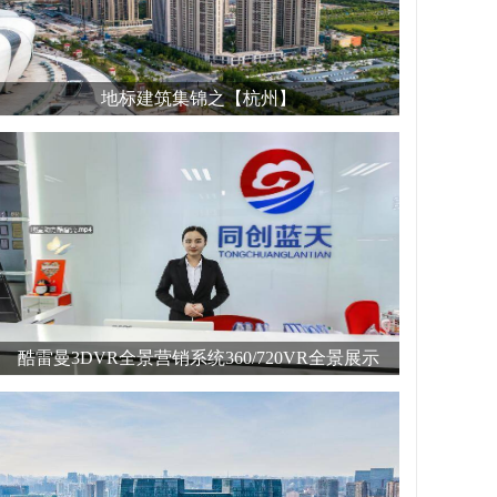
地标建筑集锦之【杭州】
酷雷曼3DVR全景营销系统360/720VR全景展示