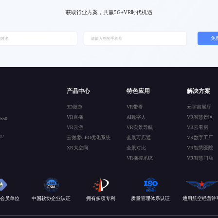
获取行业方案，共赢5G+VR时代机遇
免
产品中心
特色应用
解决方案
3D漫游
VR带看
元宇宙展厅
VR直播
AI数字人
VR智慧景区
50
VR云游
VR实景导航
VR云看房
2
云微客GEO优化系统
全景万店通
VR数字工厂
XR大空间
全景对比
VR智慧医院
VR播控系统
VR智慧门店
会员单位
中国软协企业认证
拥有多项专利
质量管理体系认证
通用航空经营许