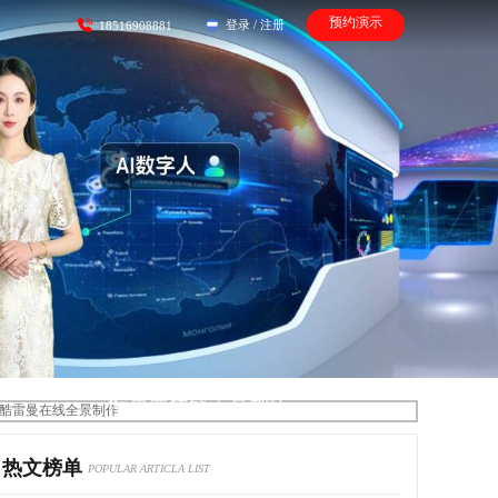
预约演示
登录
/
注册
18516908881
酷雷曼在线全景制作
热文榜单
POPULAR ARTICLA LIST