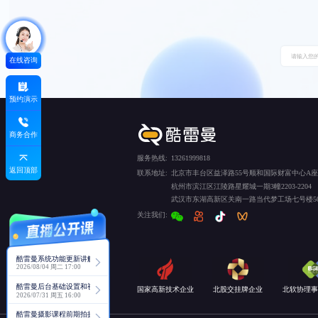
在线咨询
预约演示
商务合作
服务热线:
13261999818
返回顶部
联系地址:
北京市丰台区益泽路55号顺和国际财富中心A座5
杭州市滨江区江陵路星耀城一期3幢2203-2204
武汉市东湖高新区关南一路当代梦工场七号楼50
关注我们:
酷雷曼系统功能更新讲解
2026/08/04 周二 17:00
酷雷曼后台基础设置和视角功能详解
国家高新技术企业
北股交挂牌企业
北软协理事
2026/07/31 周五 16:00
酷雷曼摄影课程前期拍摄讲解