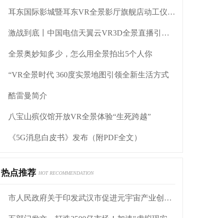
耳东国际影城暨耳东VR全景影厅旗舰店动工仪式盛大举行
激战到底丨中国电信天翼云VR3D全景直播引燃拳击热火
全景奥妙知多少，怎么用全景拍出5个人你
“VR全景时代 360度实景地图引领全新生活方式
酷雷曼简介
八宝山殡仪馆开放VR全景体验“生死跨越”
《5G消息白皮书》发布（附PDF全文）
热点推荐
HOT RECOMMENDATION
市人民政府关于印发武汉市促进元宇宙产业创新发展实施方案（2022—2025年）的通知