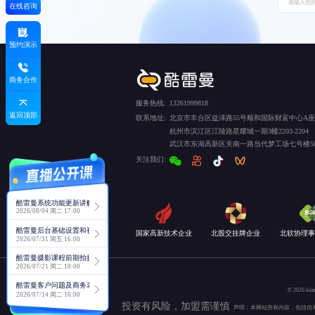
在线咨询
预约演示
商务合作
服务热线:
13261999818
返回顶部
联系地址:
北京市丰台区益泽路55号顺和国际财富中心A座5
杭州市滨江区江陵路星耀城一期3幢2203-2204
武汉市东湖高新区关南一路当代梦工场七号楼50
关注我们:
酷雷曼系统功能更新讲解
2026/08/04 周二 17:00
酷雷曼后台基础设置和视角功能详解
国家高新技术企业
北股交挂牌企业
北软协理事
2026/07/31 周五 16:00
酷雷曼摄影课程前期拍摄讲解
2026/07/21 周二 10:00
酷雷曼客户问题及商务老师回复分享
© 2026
2026/07/14 周二 16:00
投资有风险，加盟需谨慎
声明：本网站所有内容，包括但