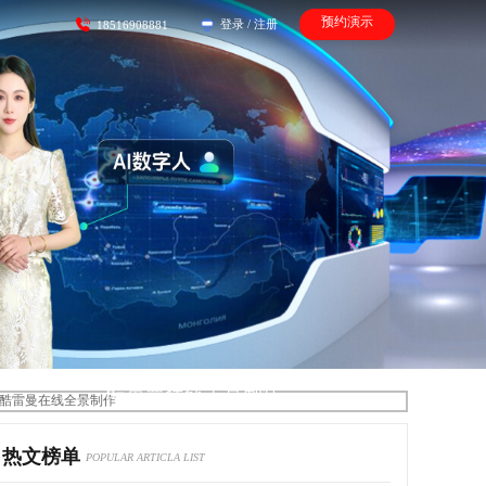
预约演示
登录
/
注册
18516908881
酷雷曼在线全景制作
热文榜单
POPULAR ARTICLA LIST