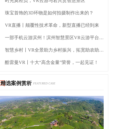
时光莫轻负，VR云游与君共赏智慧景区
珠宝首饰的3D环物是如何拍摄制作出来的？
VR直播丨颠覆性技术革命，新型直播已经到来
一部手机云游滨州！滨州智慧景区VR云游平台正式上线啦
智慧乡村丨VR全景助力乡村振兴，拓宽助农助销渠道
酷雷曼VR丨十大“高含金量”荣誉，一起见证！
精选案例赏析
FEATURED CASE