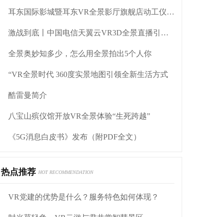
耳东国际影城暨耳东VR全景影厅旗舰店动工仪式盛大举行
激战到底丨中国电信天翼云VR3D全景直播引燃拳击热火
全景奥妙知多少，怎么用全景拍出5个人你
“VR全景时代 360度实景地图引领全新生活方式
酷雷曼简介
八宝山殡仪馆开放VR全景体验“生死跨越”
《5G消息白皮书》发布（附PDF全文）
热点推荐
HOT RECOMMENDATION
VR党建的优势是什么？服务特色如何体现？