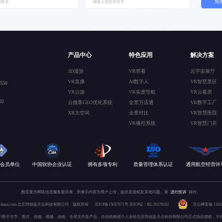
免
产品中心
特色应用
解决方案
3D漫游
VR带看
元宇宙展厅
VR直播
AI数字人
VR智慧景区
50
VR云游
VR实景导航
VR云看房
2
云微客GEO优化系统
全景万店通
VR数字工厂
XR大空间
全景对比
VR智慧医院
VR播控系统
VR智慧门店
会员单位
中国软协企业认证
拥有多项专利
质量管理体系认证
通用航空经营许
酷雷曼为网络信息服务提供者，所展示内容为用户上传，如涉及侵权及其他问题，请
进行投诉
操作。
 kuleiman.com 北京同创蓝天云科技有限公司 版权所有
京ICP备15037671号
京ICP证：B2-20170102
京公网安备 110106
不限于文字、图片、音频、视频、动画、全景文件及产品，任何机构或个人未经北京同创蓝天云科技有限公司正式协议授权，不