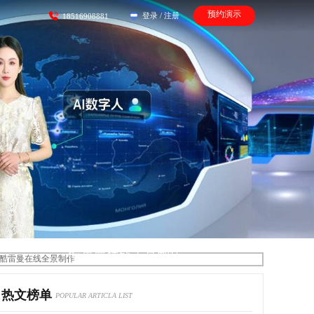
预约演示
登录
/
注册
18516908881
酷雷曼在线全景制作
热文榜单
POPULAR ARTICLA LIST