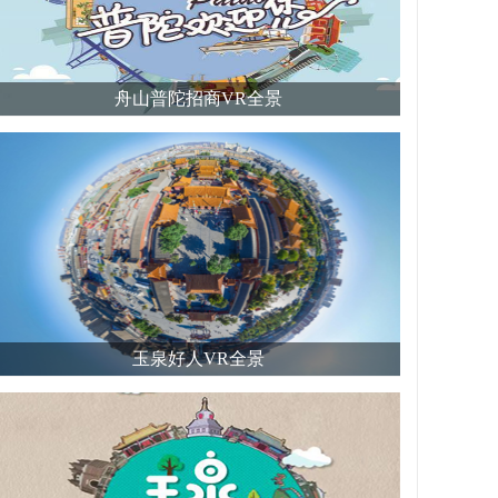
舟山普陀招商VR全景
玉泉好人VR全景