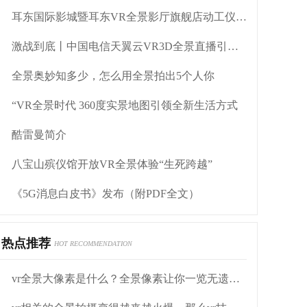
耳东国际影城暨耳东VR全景影厅旗舰店动工仪式盛大举行
激战到底丨中国电信天翼云VR3D全景直播引燃拳击热火
全景奥妙知多少，怎么用全景拍出5个人你
“VR全景时代 360度实景地图引领全新生活方式
酷雷曼简介
八宝山殡仪馆开放VR全景体验“生死跨越”
《5G消息白皮书》发布（附PDF全文）
热点推荐
HOT RECOMMENDATION
vr全景大像素是什么？全景像素让你一览无遗欣赏美景