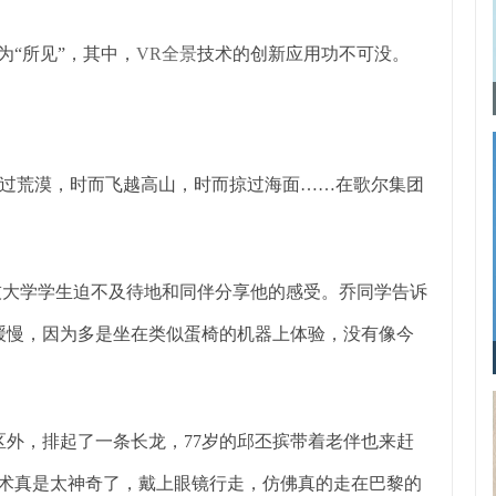
为“所见”，其中，
VR全景
技术的创新应用功不可没。
过荒漠，时而飞越高山，时而掠过海面……在歌尔集团
科技大学学生迫不及待地和同伴分享他的感受。乔同学告诉
缓慢，因为多是坐在类似蛋椅的机器上体验，没有像今
区外，排起了一条长龙，77岁的邱丕摈带着老伴也来赶
技术真是太神奇了，戴上眼镜行走，仿佛真的走在巴黎的