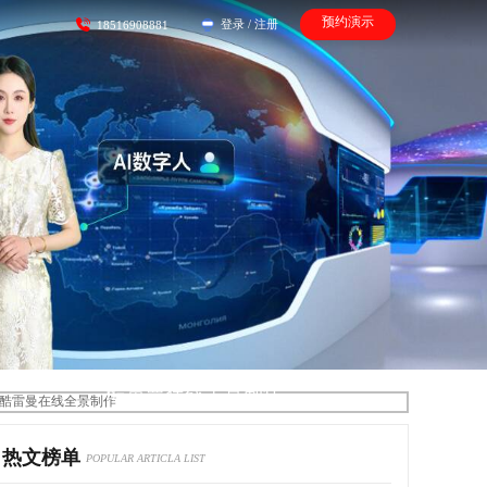
预约演示
登录
/
注册
18516908881
酷雷曼在线全景制作
热文榜单
POPULAR ARTICLA LIST