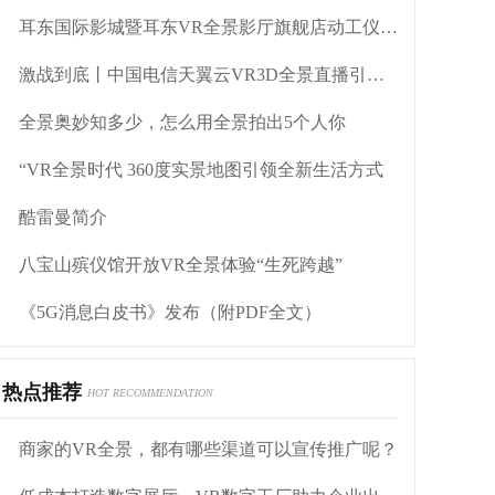
耳东国际影城暨耳东VR全景影厅旗舰店动工仪式盛大举行
激战到底丨中国电信天翼云VR3D全景直播引燃拳击热火
全景奥妙知多少，怎么用全景拍出5个人你
“VR全景时代 360度实景地图引领全新生活方式
酷雷曼简介
八宝山殡仪馆开放VR全景体验“生死跨越”
《5G消息白皮书》发布（附PDF全文）
热点推荐
HOT RECOMMENDATION
商家的VR全景，都有哪些渠道可以宣传推广呢？