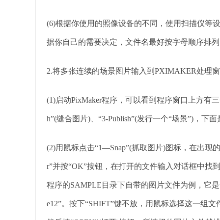
(6)根据你使用的照像设备的不同，使用扫描仪等
据你自己的需要决定，文件名最好按字母顺序排列
2.将多张连续的场景图片输入到PXIMAKER处理
(1)启动PixMaker程序，可以看到程序窗口上方有三个
h”(缝合图片)、“3-Publish”(发行一个“场景”)，下
(2)用鼠标点击“1—Snap”(抓取图片)图标，在出现
r”并按“OK”按钮，在打开的文件输入对话框中找
程序的SAMPLE目录下自带的图片文件为例，它是一组
e12”。按下“SHIFT”键不放，用鼠标选择这一