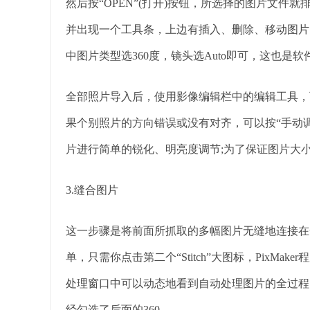
然后按“OPEN”(打开)按钮，所选择的图片文件就排列
并出现一个工具条，上边有插入、删除、移动图片、图片
中图片类型选360度，镜头选Auto即可，这也是
全部照片导入后，使用影像编辑栏中的编辑工具，
果个别照片的方向错误或没有对齐，可以按“手动
片进行简单的锐化、明亮度调节;为了保证图片大小一致，请将
3.缝合图片
这一步骤是将前面所抓取的多幅图片无缝地连接在一
单，只需你点击第二个“Stitch”大图标，PixM
处理窗口中可以动态地看到自动处理图片的全过程。在缝合
经勾选了后面的360。