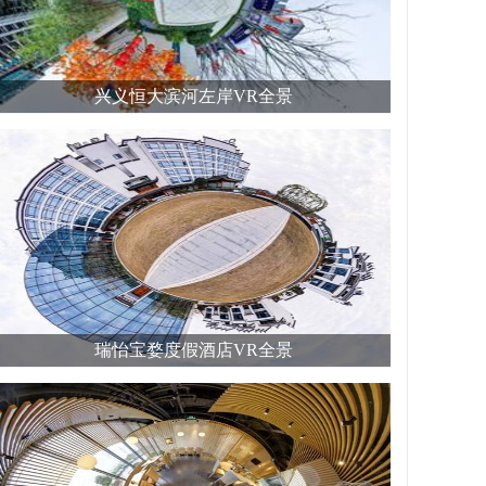
兴义恒大滨河左岸VR全景
瑞怡宝婺度假酒店VR全景