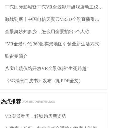
耳东国际影城暨耳东VR全景影厅旗舰店动工仪式盛大举行
激战到底丨中国电信天翼云VR3D全景直播引燃拳击热火
全景奥妙知多少，怎么用全景拍出5个人你
“VR全景时代 360度实景地图引领全新生活方式
酷雷曼简介
八宝山殡仪馆开放VR全景体验“生死跨越”
《5G消息白皮书》发布（附PDF全文）
热点推荐
HOT RECOMMENDATION
VR实景看房，解锁购房新姿势