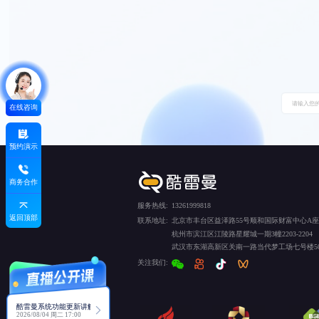
在线咨询
预约演示
商务合作
服务热线:
13261999818
返回顶部
联系地址:
北京市丰台区益泽路55号顺和国际财富中心A座5
杭州市滨江区江陵路星耀城一期3幢2203-2204
武汉市东湖高新区关南一路当代梦工场七号楼50
关注我们:
酷雷曼系统功能更新讲解
2026/08/04 周二 17:00