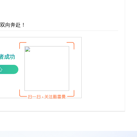
才双向奔赴！
者成功
心