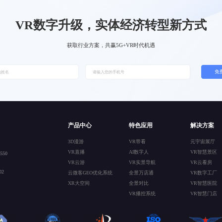
VR数字升级，实体经济转型新方式
获取行业方案，共赢5G+VR时代机遇
免
产品中心
特色应用
解决方案
3D漫游
VR带看
元宇宙展厅
VR直播
AI数字人
VR智慧景区
50
VR云游
VR实景导航
VR云看房
2
云微客GEO优化系统
全景万店通
VR数字工厂
XR大空间
全景对比
VR智慧医院
VR播控系统
VR智慧门店