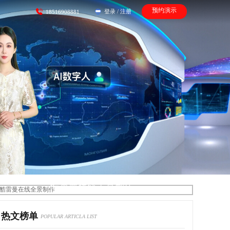
预约演示
登录
/
注册
18516908881
酷雷曼在线全景制作
热文榜单
POPULAR ARTICLA LIST