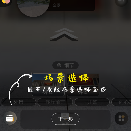
全景
细节
外景
外景
外景
序厅前言
开篇
向心
下一步
留言