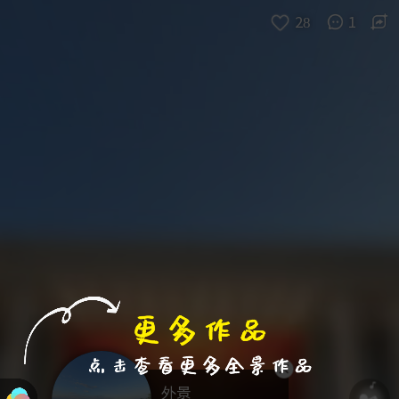
进入VR模式
退出VR模式
VR参数设置
跳过
28
1
外景