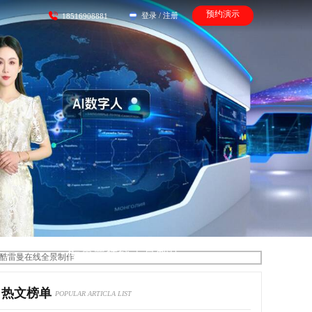
预约演示
登录
/
注册
18516908881
酷雷曼在线全景制作
热文榜单
POPULAR ARTICLA LIST