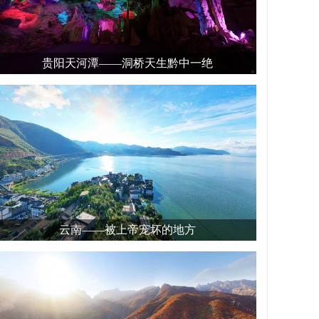
贵阳天河潭——洞桥天生黔中一绝
云南——被上帝宠坏的地方