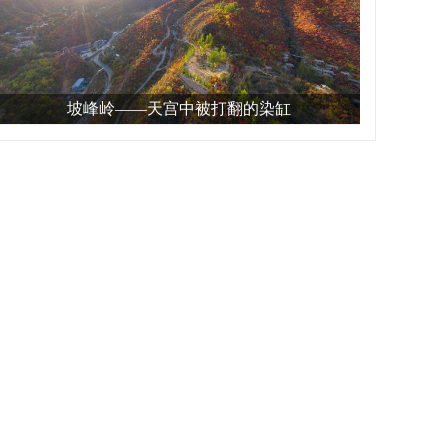
坡峰岭——天宫中被打翻的染缸