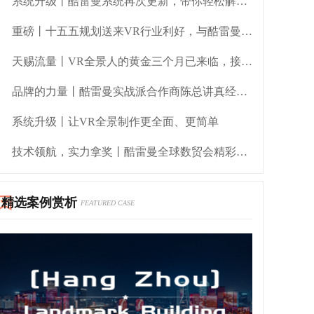
系统升级丨酷雷曼系统再次更新，带你轻松解锁实用新功能
重磅丨十五五规划送来VR行业利好，与酷雷曼一起共赢未来新基建！
天赐流量丨VR全景人的黄金三个月已来临，接住这波泼天富贵！
品牌的力量丨酷雷曼实战派合作商陈总讲真经验、传真方法
系统升级丨让VR全景制作更全面、更简单
技术领航，实力拿奖丨酷雷曼全球数贸会精彩时刻
精选案例赏析
FEATURED CASE