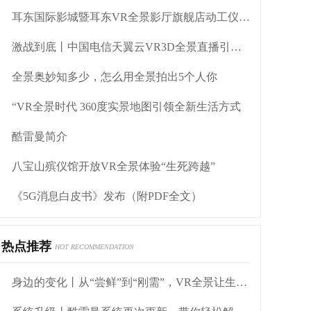
耳东国际影城暨耳东VR全景影厅旗舰店动工仪式盛大举行
激战到底丨中国电信天翼云VR3D全景直播引燃拳击热火
全景奥妙知多少，怎么用全景拍出5个人你
“VR全景时代 360度实景地图引领全新生活方式
酷雷曼简介
八宝山殡仪馆开放VR全景体验“生死跨越”
《5G消息白皮书》发布（附PDF全文）
热点推荐
HOT RECOMMENDATION
身边的变化丨从“尝鲜”到“刚需”，VR全景让生活“立体化”