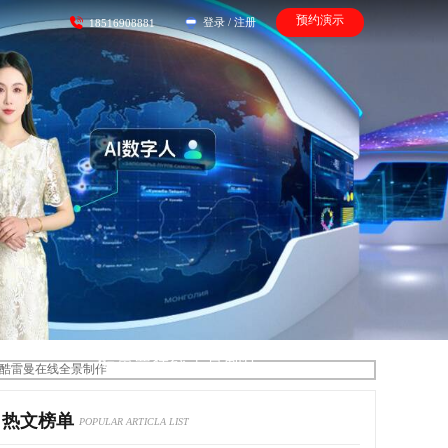
预约演示
登录
/
注册
18516908881
酷雷曼在线全景制作
热文榜单
POPULAR ARTICLA LIST