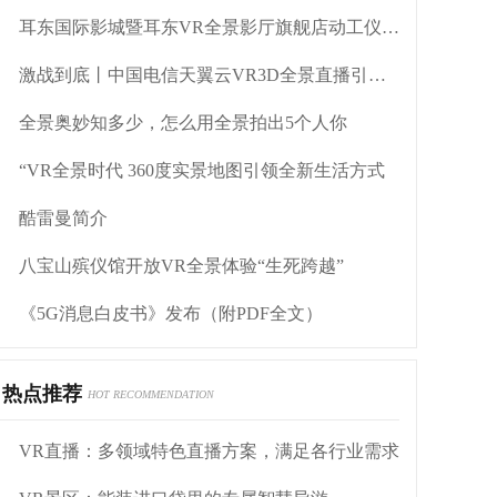
耳东国际影城暨耳东VR全景影厅旗舰店动工仪式盛大举行
激战到底丨中国电信天翼云VR3D全景直播引燃拳击热火
全景奥妙知多少，怎么用全景拍出5个人你
“VR全景时代 360度实景地图引领全新生活方式
酷雷曼简介
八宝山殡仪馆开放VR全景体验“生死跨越”
《5G消息白皮书》发布（附PDF全文）
热点推荐
HOT RECOMMENDATION
VR直播：多领域特色直播方案，满足各行业需求