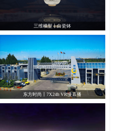
三维模型丨白瓷钵
东方时尚丨7X24h VR慢直播