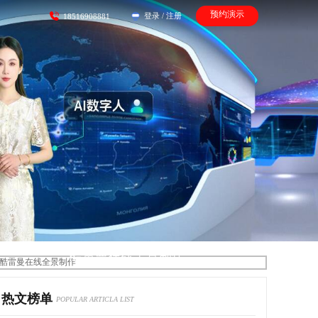
预约演示
登录
/
注册
18516908881
酷雷曼在线全景制作
热文榜单
POPULAR ARTICLA LIST