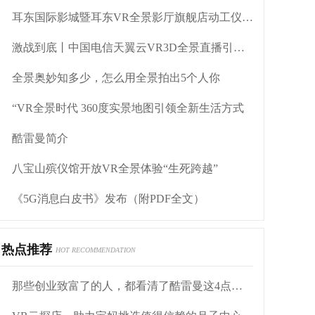
耳东国际影城暨耳东VR全景影厅旗舰店动工仪式盛大举行
激战到底丨中国电信天翼云VR3D全景直播引燃拳击热火
全景奥妙知多少，怎么用全景拍出5个人你
“VR全景时代 360度实景地图引领全新生活方式
酷雷曼简介
八宝山殡仪馆开放VR全景体验“生死跨越”
《5G消息白皮书》发布（附PDF全文）
热点推荐
HOT RECOMMENDATION
那些创业致富了的人，都看清了酷雷曼这4点优势