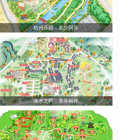
杭州乐园，老少同乐
洛水之畔，音乐相伴