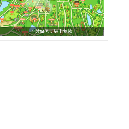
金陵毓秀，钟山龙蟠