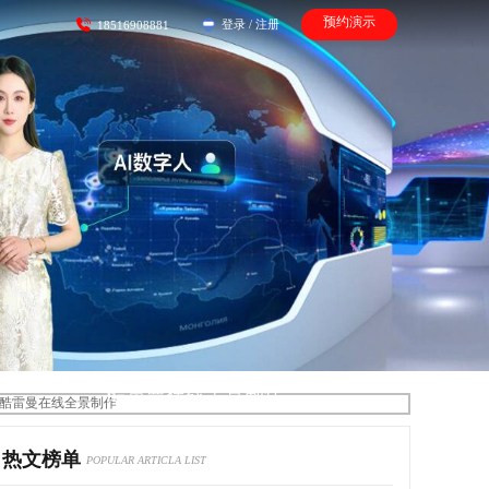
预约演示
登录
/
注册
18516908881
酷雷曼在线全景制作
热文榜单
POPULAR ARTICLA LIST