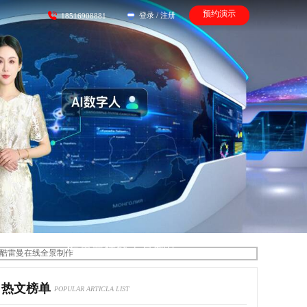
预约演示
登录
/
注册
18516908881
酷雷曼在线全景制作
热文榜单
POPULAR ARTICLA LIST