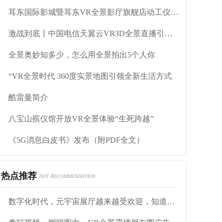
耳东国际影城暨耳东VR全景影厅旗舰店动工仪式盛大举行
激战到底丨中国电信天翼云VR3D全景直播引燃拳击热火
全景奥妙知多少，怎么用全景拍出5个人你
“VR全景时代 360度实景地图引领全新生活方式
酷雷曼简介
八宝山殡仪馆开放VR全景体验“生死跨越”
《5G消息白皮书》发布（附PDF全文）
热点推荐
HOT RECOMMENDATION
数字化时代，元宇宙展厅越来越受欢迎，知道原因吗？