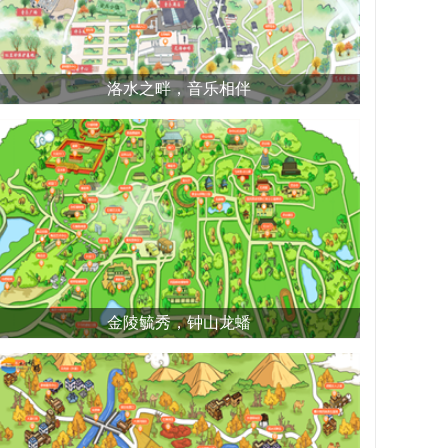
洛水之畔，音乐相伴
金陵毓秀，钟山龙蟠