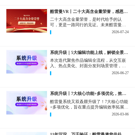
酷雷曼VR丨二十大高含金量荣誉，感恩同行·共赴新程！
二十大高含金量荣誉，是时代给予的认
可，更是一路同行的见证。未来酷雷曼将
持续深耕VR+AI技术创新，用更完善的产
2026-07-24
品和更优质的服务回报每一位合作伙伴，
同心聚力，共赴新程！
系统升级｜5大编辑功能上线，解锁全景制作新体验！
本次迭代聚焦作品编辑全流程，从交互嵌
入、热点美化、封面分发到场景管理，一
次性上线5项实用新功能，大幅缩短制作时
2026-06-27
间、精细化把控视觉交互效果，创作自由
度直接拉满！
系统升级丨7大核心功能+多项优化，效率飙升体验拉满
酷雷曼系统又双叒叕升级了！7大核心功能
+多项优化，旨在重点提升编辑效率拓展内
容编辑能力及优化操作体验为合作伙伴带
2026-03-06
来更高效便捷的VR全景制作与营销体验！
11年沉淀，万千验证：酷雷曼邀您共赴下一个10年