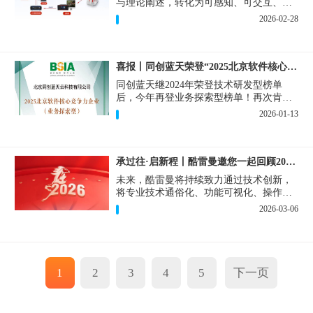
与理论阐述，转化为可感知、可交互、可
共鸣的立体体验，重新定义思政课堂感知
2026-02-28
维度。
喜报丨同创蓝天荣登“2025北京软件核心竞争力企业”
同创蓝天继2024年荣登技术研发型榜单
后，今年再登业务探索型榜单！再次肯定
了酷雷曼在技术创新与业务场景融合方面
2026-01-13
的持续投入。
承过往·启新程丨酷雷曼邀您一起回顾2025年度记忆
未来，酷雷曼将持续致力通过技术创新，
将专业技术通俗化、功能可视化、操作简
单化，助力商企和个人抓住数字时代红
2026-03-06
利。
1
2
3
4
5
下一页