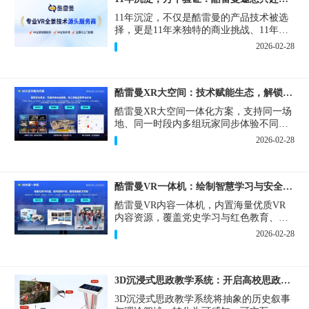
11年沉淀，不仅是酷雷曼的产品技术被选
择，更是11年来独特的商业挑战、11年来
真实的增长需求与一套3DVR技术解决方案
2026-02-28
之间，持续互动、彼此塑造的生动过程。
酷雷曼XR大空间：技术赋能生态，解锁空间无限可能
酷雷曼XR大空间一体化方案，支持同一场
地、同一时段内多组玩家同步体验不同XR
内容，突破场地限制，降低运营门槛，广
2026-02-28
受青睐的XR大空间项目，抢赢年轻化消费
市场红利。
酷雷曼VR一体机：绘制智慧学习与安全生产新蓝图
酷雷曼VR内容一体机，内置海量优质VR
内容资源，覆盖党史学习与红色教育、消
防科普、安全生产培训等核心应用场景，
2026-02-28
支持定制开发，打造专属的解决方案。
3D沉浸式思政教学系统：开启高校思政课智慧改革新篇章
3D沉浸式思政教学系统将抽象的历史叙事