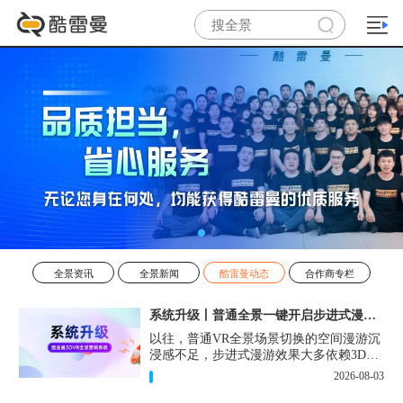
全景资讯
全景新闻
酷雷曼动态
合作商专栏
系统升级丨普通全景一键开启步进式漫游效果！
以往，普通VR全景场景切换的空间漫游沉
浸感不足，步进式漫游效果大多依赖3D扫
描设备和3D建模。现在，一键即可在普通
2026-08-03
VR全景作品中实现步进式的漫游效果。