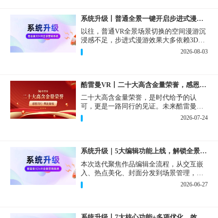
系统升级丨普通全景一键开启步进式漫游效果！
以往，普通VR全景场景切换的空间漫游沉
浸感不足，步进式漫游效果大多依赖3D扫
描设备和3D建模。现在，一键即可在普通
2026-08-03
VR全景作品中实现步进式的漫游效果。
酷雷曼VR丨二十大高含金量荣誉，感恩同行·共赴新程！
二十大高含金量荣誉，是时代给予的认
可，更是一路同行的见证。未来酷雷曼将
持续深耕VR+AI技术创新，用更完善的产
2026-07-24
品和更优质的服务回报每一位合作伙伴，
同心聚力，共赴新程！
系统升级｜5大编辑功能上线，解锁全景制作新体验！
本次迭代聚焦作品编辑全流程，从交互嵌
入、热点美化、封面分发到场景管理，一
次性上线5项实用新功能，大幅缩短制作时
2026-06-27
间、精细化把控视觉交互效果，创作自由
度直接拉满！
系统升级丨7大核心功能+多项优化，效率飙升体验拉满