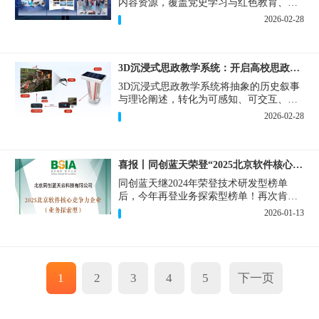
内容资源，覆盖党史学习与红色教育、消
防科普、安全生产培训等核心应用场景，
2026-02-28
支持定制开发，打造专属的解决方案。
3D沉浸式思政教学系统：开启高校思政课智慧改革新篇章
3D沉浸式思政教学系统将抽象的历史叙事
与理论阐述，转化为可感知、可交互、可
共鸣的立体体验，重新定义思政课堂感知
2026-02-28
维度。
喜报丨同创蓝天荣登“2025北京软件核心竞争力企业”
同创蓝天继2024年荣登技术研发型榜单
后，今年再登业务探索型榜单！再次肯定
了酷雷曼在技术创新与业务场景融合方面
2026-01-13
的持续投入。
1
2
3
4
5
下一页