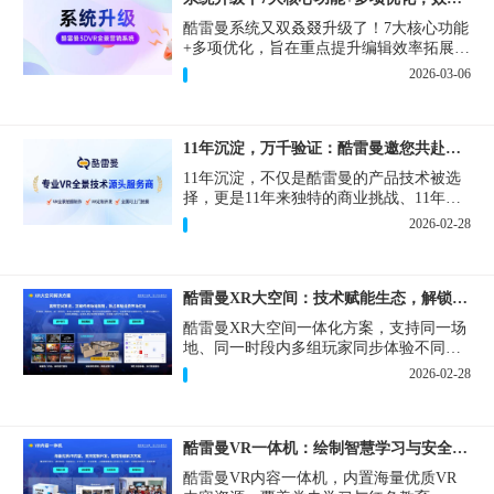
酷雷曼系统又双叒叕升级了！7大核心功能
+多项优化，旨在重点提升编辑效率拓展内
容编辑能力及优化操作体验为合作伙伴带
2026-03-06
来更高效便捷的VR全景制作与营销体验！
11年沉淀，万千验证：酷雷曼邀您共赴下一个10年
11年沉淀，不仅是酷雷曼的产品技术被选
择，更是11年来独特的商业挑战、11年来
真实的增长需求与一套3DVR技术解决方案
2026-02-28
之间，持续互动、彼此塑造的生动过程。
酷雷曼XR大空间：技术赋能生态，解锁空间无限可能
酷雷曼XR大空间一体化方案，支持同一场
地、同一时段内多组玩家同步体验不同XR
内容，突破场地限制，降低运营门槛，广
2026-02-28
受青睐的XR大空间项目，抢赢年轻化消费
市场红利。
酷雷曼VR一体机：绘制智慧学习与安全生产新蓝图
酷雷曼VR内容一体机，内置海量优质VR