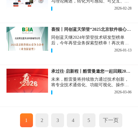
与理论阐述，转化为可感知、可交互、可
共鸣的立体体验，重新定义思政课堂感知
2026-02-28
维度。
喜报丨同创蓝天荣登“2025北京软件核心竞争力企业”
同创蓝天继2024年荣登技术研发型榜单
后，今年再登业务探索型榜单！再次肯定
了酷雷曼在技术创新与业务场景融合方面
2026-01-13
的持续投入。
承过往·启新程丨酷雷曼邀您一起回顾2025年度记忆
未来，酷雷曼将持续致力通过技术创新，
将专业技术通俗化、功能可视化、操作简
单化，助力商企和个人抓住数字时代红
2026-03-06
利。
1
2
3
4
5
下一页