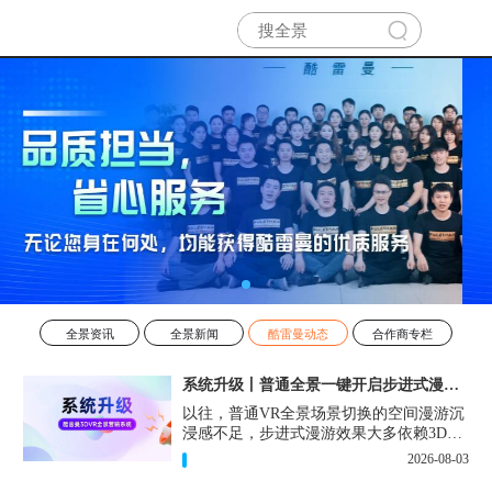
全景资讯
全景新闻
酷雷曼动态
合作商专栏
系统升级丨普通全景一键开启步进式漫游效果！
以往，普通VR全景场景切换的空间漫游沉
浸感不足，步进式漫游效果大多依赖3D扫
描设备和3D建模。现在，一键即可在普通
2026-08-03
VR全景作品中实现步进式的漫游效果。