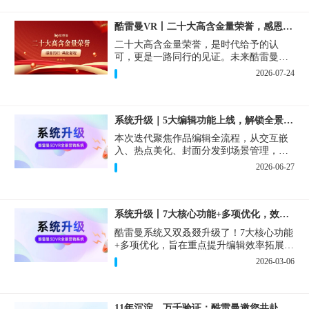
酷雷曼VR丨二十大高含金量荣誉，感恩同行·共赴新程！
二十大高含金量荣誉，是时代给予的认
可，更是一路同行的见证。未来酷雷曼将
持续深耕VR+AI技术创新，用更完善的产
2026-07-24
品和更优质的服务回报每一位合作伙伴，
同心聚力，共赴新程！
系统升级｜5大编辑功能上线，解锁全景制作新体验！
本次迭代聚焦作品编辑全流程，从交互嵌
入、热点美化、封面分发到场景管理，一
次性上线5项实用新功能，大幅缩短制作时
2026-06-27
间、精细化把控视觉交互效果，创作自由
度直接拉满！
系统升级丨7大核心功能+多项优化，效率飙升体验拉满
酷雷曼系统又双叒叕升级了！7大核心功能
+多项优化，旨在重点提升编辑效率拓展内
容编辑能力及优化操作体验为合作伙伴带
2026-03-06
来更高效便捷的VR全景制作与营销体验！
11年沉淀，万千验证：酷雷曼邀您共赴下一个10年