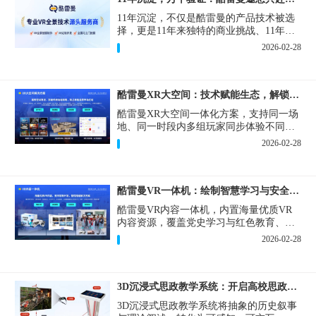
11年沉淀，不仅是酷雷曼的产品技术被选
择，更是11年来独特的商业挑战、11年来
真实的增长需求与一套3DVR技术解决方案
2026-02-28
之间，持续互动、彼此塑造的生动过程。
酷雷曼XR大空间：技术赋能生态，解锁空间无限可能
酷雷曼XR大空间一体化方案，支持同一场
地、同一时段内多组玩家同步体验不同XR
内容，突破场地限制，降低运营门槛，广
2026-02-28
受青睐的XR大空间项目，抢赢年轻化消费
市场红利。
酷雷曼VR一体机：绘制智慧学习与安全生产新蓝图
酷雷曼VR内容一体机，内置海量优质VR
内容资源，覆盖党史学习与红色教育、消
防科普、安全生产培训等核心应用场景，
2026-02-28
支持定制开发，打造专属的解决方案。
3D沉浸式思政教学系统：开启高校思政课智慧改革新篇章
3D沉浸式思政教学系统将抽象的历史叙事