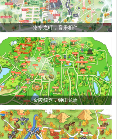
洛水之畔，音乐相伴
金陵毓秀，钟山龙蟠