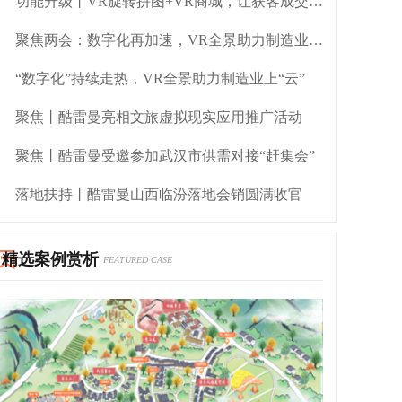
功能升级丨VR旋转拼图+VR商城，让获客成交更简单！
聚焦两会：数字化再加速，VR全景助力制造业转型
“数字化”持续走热，VR全景助力制造业上“云”
聚焦丨酷雷曼亮相文旅虚拟现实应用推广活动
聚焦丨酷雷曼受邀参加武汉市供需对接“赶集会”
落地扶持丨酷雷曼山西临汾落地会销圆满收官
精选案例赏析
FEATURED CASE