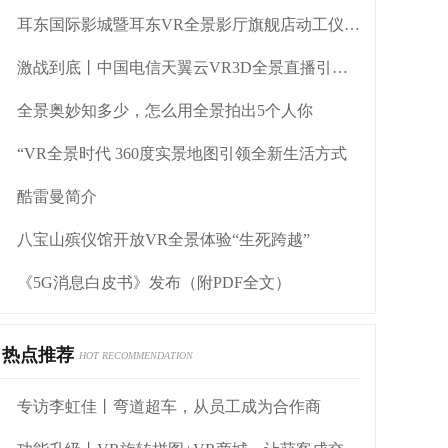
耳东国际影城暨耳东VR全景影厅旗舰店动工仪式盛大举行
激战到底丨中国电信天翼云VR3D全景直播引燃拳击热火
全景奥妙知多少，怎么用全景拍出5个人你
“VR全景时代 360度实景地图引领全新生活方式
酷雷曼简介
八宝山殡仪馆开放VR全景体验“生死跨越”
《5G消息白皮书》发布（附PDF全文）
热点推荐
HOT RECOMMENDATION
专访李虹佳丨弯道超车，从员工成为合作商