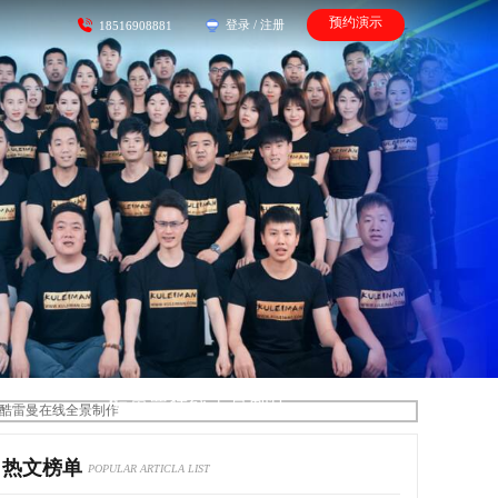
预约演示
登录
/
注册
18516908881
酷雷曼在线全景制作
热文榜单
POPULAR ARTICLA LIST