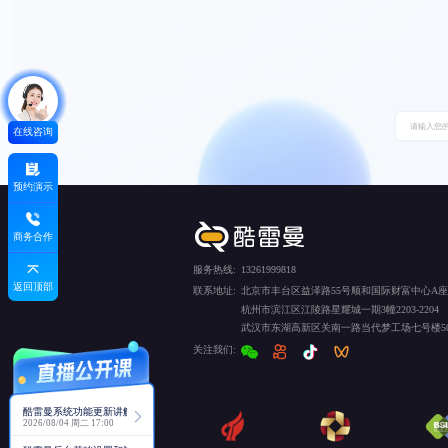
在线咨询
预约演示
商务合作
服务热线:
13261999818
返回顶部
联系地址:
北京市丰台区益泽路55号顺和国际财富中心A座5
杭州市滨江区江陵路星耀城一期3幢2203-2204
武汉市东湖高新区关南一路当代梦工场七号楼50
关注我们:
酷雷曼系统功能更新讲解
2026/08/04 周二 17:00