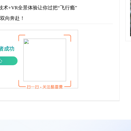
术+VR全景体验让你过把“飞行瘾”
才双向奔赴！
者成功
心