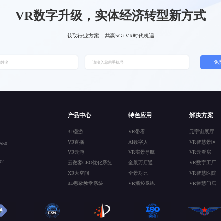
VR数字升级，实体经济转型新方式
获取行业方案，共赢5G+VR时代机遇
免
产品中心
特色应用
解决方案
3D漫游
VR带看
元宇宙展厅
VR直播
AI数字人
VR智慧景区
50
VR云游
VR实景导航
VR云看房
2
云微客GEO优化系统
全景万店通
VR数字工厂
XR大空间
全景对比
VR智慧医院
3D思政教学系统
VR播控系统
VR智慧门店