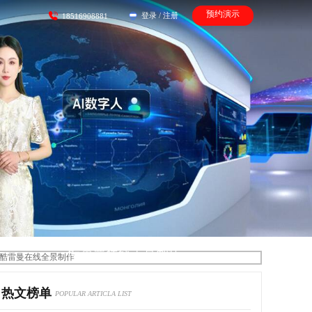
预约演示
登录
/
注册
18516908881
酷雷曼在线全景制作
热文榜单
POPULAR ARTICLA LIST