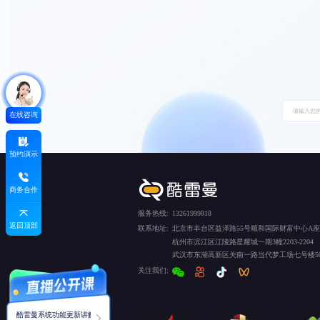
在线咨询
预约演示
商务合作
服务热线:
13261999818
返回顶部
联系地址:
北京市丰台区益泽路55号顺和国际财富中心A座5
杭州市滨江区江陵路星耀城一期3幢2203-2204
武汉市东湖高新区关南一路当代梦工场七号楼50
关注我们:
酷雷曼系统功能更新讲解