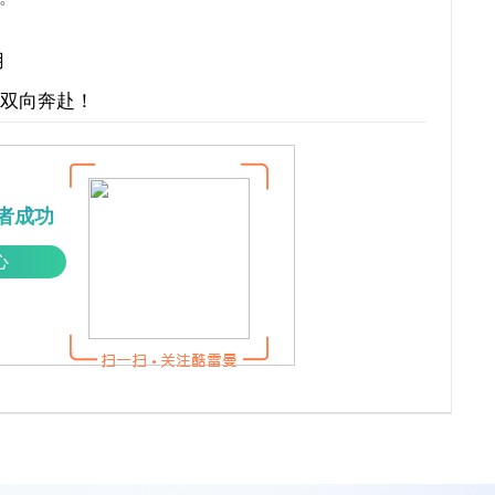
用
才双向奔赴！
者成功
心