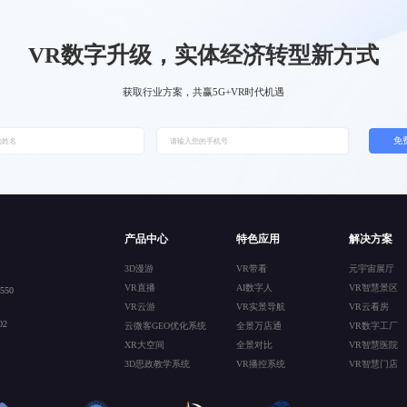
VR数字升级，实体经济转型新方式
获取行业方案，共赢5G+VR时代机遇
免
产品中心
特色应用
解决方案
3D漫游
VR带看
元宇宙展厅
VR直播
AI数字人
VR智慧景区
50
VR云游
VR实景导航
VR云看房
2
云微客GEO优化系统
全景万店通
VR数字工厂
XR大空间
全景对比
VR智慧医院
3D思政教学系统
VR播控系统
VR智慧门店