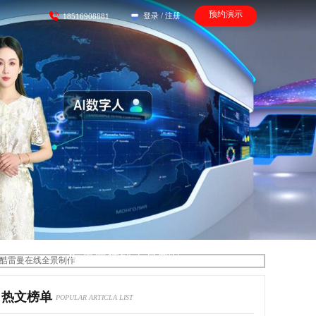
预约演示
登录
/
注册
18516908881
酷雷曼在线全景制作
热文榜单
POPULAR ARTICLA LIST