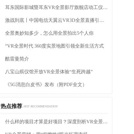
耳东国际影城暨耳东VR全景影厅旗舰店动工仪式盛大举行
激战到底丨中国电信天翼云VR3D全景直播引燃拳击热火
全景奥妙知多少，怎么用全景拍出5个人你
“VR全景时代 360度实景地图引领全新生活方式
酷雷曼简介
八宝山殡仪馆开放VR全景体验“生死跨越”
《5G消息白皮书》发布（附PDF全文）
热点推荐
HOT RECOMMENDATION
什么样的项目才算是好项目？深度剖析VR全景创业