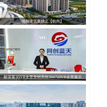
地标建筑集锦之【杭州】
酷雷曼3DVR全景营销系统360/720VR全景展示