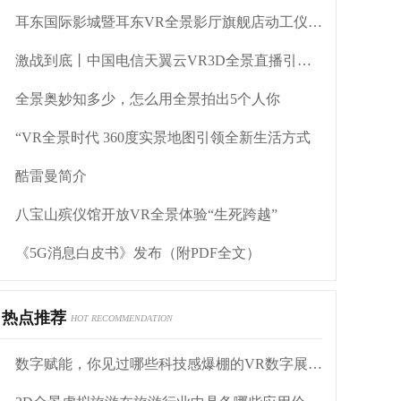
耳东国际影城暨耳东VR全景影厅旗舰店动工仪式盛大举行
激战到底丨中国电信天翼云VR3D全景直播引燃拳击热火
全景奥妙知多少，怎么用全景拍出5个人你
“VR全景时代 360度实景地图引领全新生活方式
酷雷曼简介
八宝山殡仪馆开放VR全景体验“生死跨越”
《5G消息白皮书》发布（附PDF全文）
热点推荐
HOT RECOMMENDATION
数字赋能，你见过哪些科技感爆棚的VR数字展厅呢？