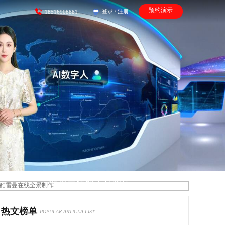
预约演示
登录
/
注册
18516908881
酷雷曼在线全景制作
热文榜单
POPULAR ARTICLA LIST