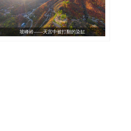
坡峰岭——天宫中被打翻的染缸