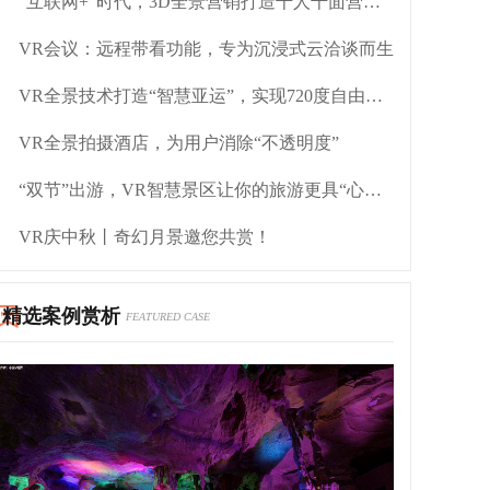
“互联网+”时代，3D全景营销打造千人千面营销点
VR会议：远程带看功能，专为沉浸式云洽谈而生
VR全景技术打造“智慧亚运”，实现720度自由视角
VR全景拍摄酒店，为用户消除“不透明度”
“双节”出游，VR智慧景区让你的旅游更具“心价比”
VR庆中秋丨奇幻月景邀您共赏！
精选案例赏析
FEATURED CASE