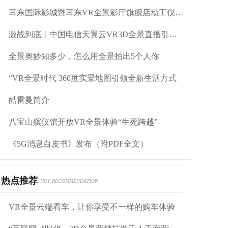
耳东国际影城暨耳东VR全景影厅旗舰店动工仪式盛大举行
激战到底丨中国电信天翼云VR3D全景直播引燃拳击热火
全景奥妙知多少，怎么用全景拍出5个人你
“VR全景时代 360度实景地图引领全新生活方式
酷雷曼简介
八宝山殡仪馆开放VR全景体验“生死跨越”
《5G消息白皮书》发布（附PDF全文）
热点推荐
HOT RECOMMENDATION
VR全景云端看车，让你享受不一样的购车体验