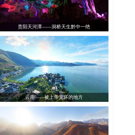
贵阳天河潭——洞桥天生黔中一绝
云南——被上帝宠坏的地方