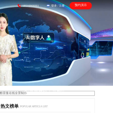
预约演示
登录
/
注册
18516908881
酷雷曼在线全景制作
热文榜单
POPULAR ARTICLA LIST