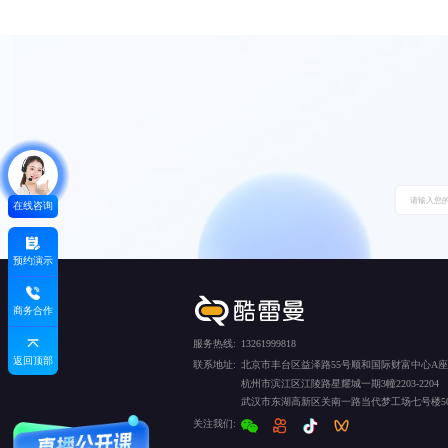
在线咨询
预约演示
商务合作
服务热线:
13261999818
返回顶部
联系地址:
北京市丰台区益泽路55号顺和国际财富中心A座5
杭州市滨江区江陵路星耀城一期3幢2203-2204
武汉市东湖高新区关南一路当代梦工场七号楼50
关注我们: