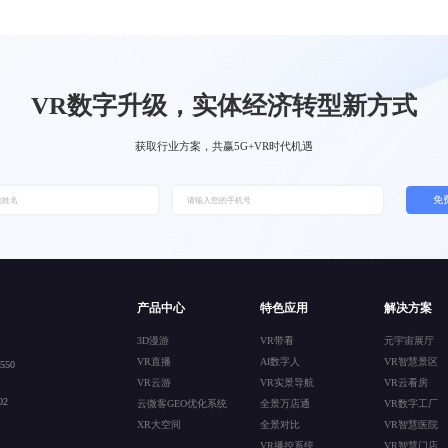
VR数字升级，实体经济转型新方式
获取行业方案，共赢5G+VR时代机遇
免
产品中心
特色应用
解决方案
3D漫游
VR带看
元宇宙展厅
VR直播
AI数字人
VR智慧景区
50
VR云游
VR实景导航
VR云看房
2
云微客GEO优化系统
全景万店通
VR数字工厂
XR大空间
全景对比
VR智慧医院
VR播控系统
VR智慧门店