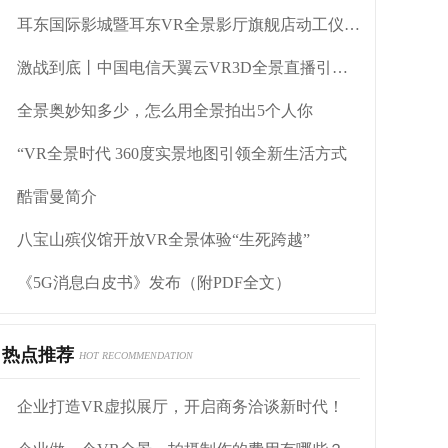
耳东国际影城暨耳东VR全景影厅旗舰店动工仪式盛大举行
激战到底丨中国电信天翼云VR3D全景直播引燃拳击热火
全景奥妙知多少，怎么用全景拍出5个人你
“VR全景时代 360度实景地图引领全新生活方式
酷雷曼简介
八宝山殡仪馆开放VR全景体验“生死跨越”
《5G消息白皮书》发布（附PDF全文）
热点推荐
HOT RECOMMENDATION
企业打造VR虚拟展厅，开启商务洽谈新时代！