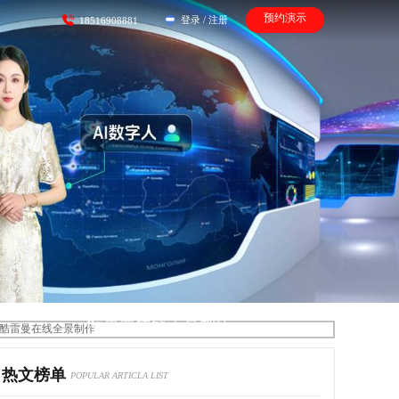
预约演示
登录
/
注册
18516908881
酷雷曼在线全景制作
热文榜单
POPULAR ARTICLA LIST