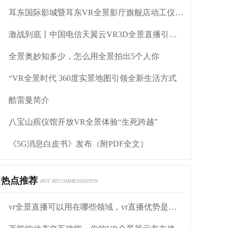
耳东国际影城暨耳东VR全景影厅旗舰店动工仪式盛大举行
激战到底丨中国电信天翼云VR3D全景直播引燃拳击热火
全景奥妙知多少，怎么用全景拍出5个人你
“VR全景时代 360度实景地图引领全新生活方式
酷雷曼简介
八宝山殡仪馆开放VR全景体验“生死跨越”
《5G消息白皮书》发布（附PDF全文）
热点推荐
HOT RECOMMENDATION
vr全景直播可以用在哪些领域，vr直播优势是什么？