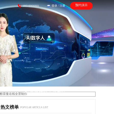
预约演示
登录
/
注册
18516908881
酷雷曼在线全景制作
热文榜单
POPULAR ARTICLA LIST