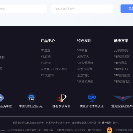
免
产品中心
特色应用
解决方案
3D漫游
VR带看
元宇宙展厅
VR直播
AI数字人
VR智慧景区
50
VR云游
VR实景导航
VR云看房
2
云微客GEO优化系统
全景万店通
VR数字工厂
XR大空间
全景对比
VR智慧医院
VR播控系统
VR智慧门店
会员单位
中国软协企业认证
拥有多项专利
质量管理体系认证
通用航空经营许
酷雷曼为网络信息服务提供者，所展示内容为用户上传，如涉及侵权及其他问题，请
进行投诉
操作。
 kuleiman.com 北京同创蓝天云科技有限公司 版权所有
京ICP备15037671号
京ICP证：B2-20170102
京公网安备 110106