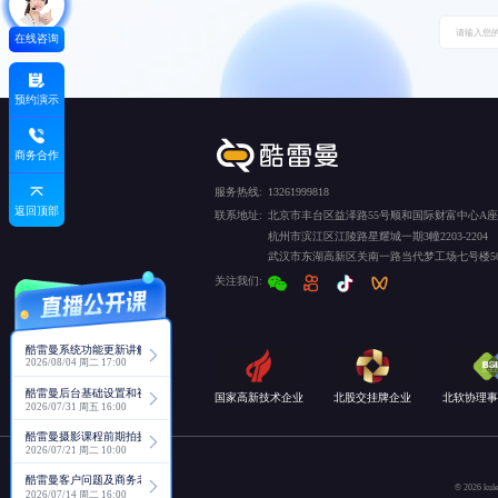
在线咨询
预约演示
商务合作
服务热线:
13261999818
返回顶部
联系地址:
北京市丰台区益泽路55号顺和国际财富中心A座5
杭州市滨江区江陵路星耀城一期3幢2203-2204
武汉市东湖高新区关南一路当代梦工场七号楼50
关注我们:
酷雷曼系统功能更新讲解
2026/08/04 周二 17:00
酷雷曼后台基础设置和视角功能详解
国家高新技术企业
北股交挂牌企业
北软协理事
2026/07/31 周五 16:00
酷雷曼摄影课程前期拍摄讲解
2026/07/21 周二 10:00
酷雷曼客户问题及商务老师回复分享
© 2026
2026/07/14 周二 16:00