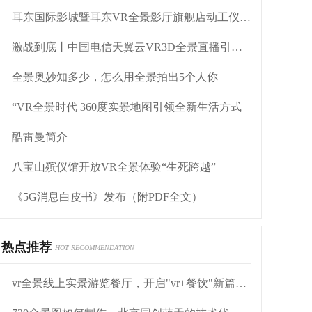
耳东国际影城暨耳东VR全景影厅旗舰店动工仪式盛大举行
激战到底丨中国电信天翼云VR3D全景直播引燃拳击热火
全景奥妙知多少，怎么用全景拍出5个人你
“VR全景时代 360度实景地图引领全新生活方式
酷雷曼简介
八宝山殡仪馆开放VR全景体验“生死跨越”
《5G消息白皮书》发布（附PDF全文）
热点推荐
HOT RECOMMENDATION
vr全景线上实景游览餐厅，开启"vr+餐饮"新篇章！