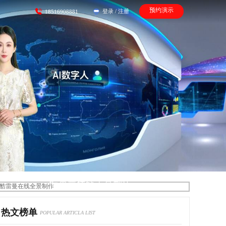
预约演示
登录
/
注册
18516908881
酷雷曼在线全景制作
热文榜单
POPULAR ARTICLA LIST