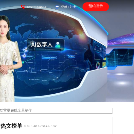
预约演示
登录
/
注册
18516908881
酷雷曼在线全景制作
热文榜单
POPULAR ARTICLA LIST