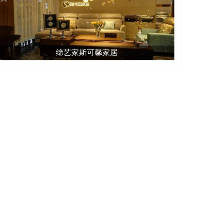
缔艺家斯可馨家居