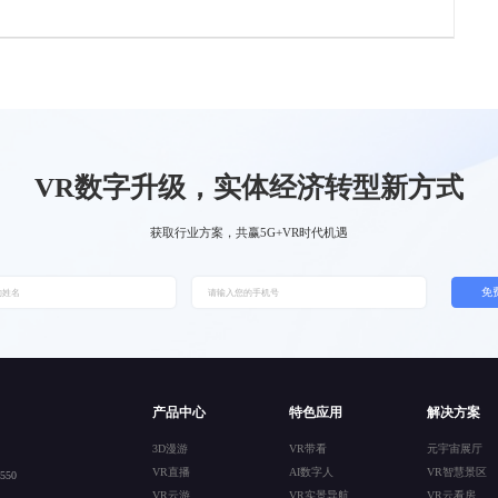
VR数字升级，实体经济转型新方式
获取行业方案，共赢5G+VR时代机遇
免
产品中心
特色应用
解决方案
3D漫游
VR带看
元宇宙展厅
VR直播
AI数字人
VR智慧景区
50
VR云游
VR实景导航
VR云看房