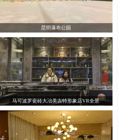
昆明瀑布公园
马可波罗瓷砖大冶美吉特形象店VR全景