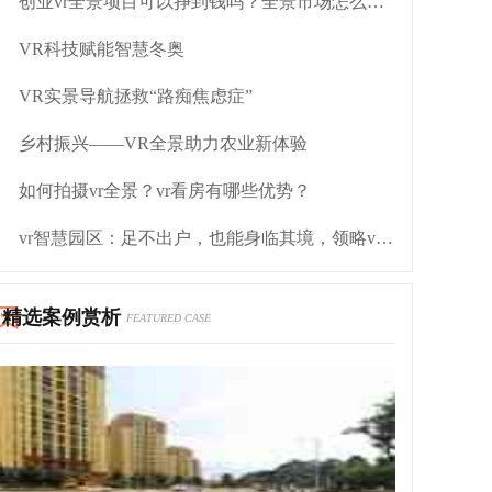
创业vr全景项目可以挣到钱吗？全景市场怎么操作
VR科技赋能智慧冬奥
VR实景导航拯救“路痴焦虑症”
乡村振兴——VR全景助力农业新体验
如何拍摄vr全景？vr看房有哪些优势？
vr智慧园区：足不出户，也能身临其境，领略vr园区的风采
精选案例赏析
FEATURED CASE