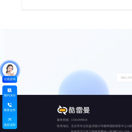
在线咨询
预约演示
商务合作
服务热线:
13261999818
返回顶部
联系地址:
北京市丰台区益泽路55号顺和国际财富中心A座5
杭州市滨江区江陵路星耀城一期3幢2203-2204