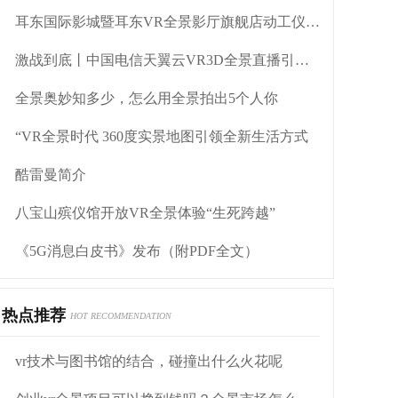
耳东国际影城暨耳东VR全景影厅旗舰店动工仪式盛大举行
激战到底丨中国电信天翼云VR3D全景直播引燃拳击热火
全景奥妙知多少，怎么用全景拍出5个人你
“VR全景时代 360度实景地图引领全新生活方式
酷雷曼简介
八宝山殡仪馆开放VR全景体验“生死跨越”
《5G消息白皮书》发布（附PDF全文）
热点推荐
HOT RECOMMENDATION
vr技术与图书馆的结合，碰撞出什么火花呢