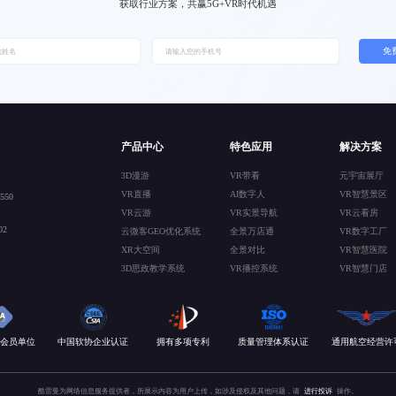
获取行业方案，共赢5G+VR时代机遇
免
产品中心
特色应用
解决方案
3D漫游
VR带看
元宇宙展厅
VR直播
AI数字人
VR智慧景区
50
VR云游
VR实景导航
VR云看房
2
云微客GEO优化系统
全景万店通
VR数字工厂
XR大空间
全景对比
VR智慧医院
3D思政教学系统
VR播控系统
VR智慧门店
会员单位
中国软协企业认证
拥有多项专利
质量管理体系认证
通用航空经营许
酷雷曼为网络信息服务提供者，所展示内容为用户上传，如涉及侵权及其他问题，请
进行投诉
操作。