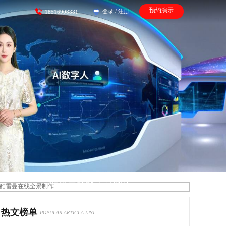
预约演示
登录
/
注册
18516908881
酷雷曼在线全景制作
热文榜单
POPULAR ARTICLA LIST