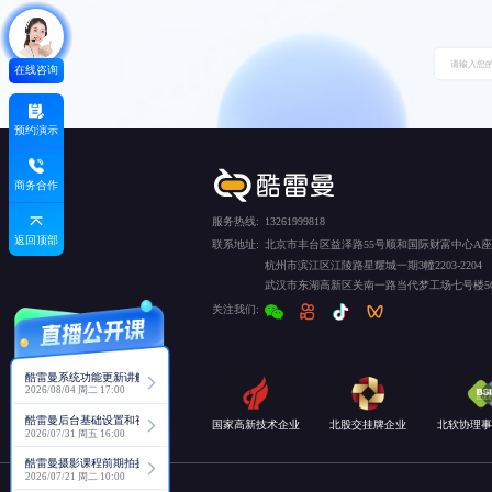
在线咨询
预约演示
商务合作
服务热线:
13261999818
返回顶部
联系地址:
北京市丰台区益泽路55号顺和国际财富中心A座5
杭州市滨江区江陵路星耀城一期3幢2203-2204
武汉市东湖高新区关南一路当代梦工场七号楼50
关注我们:
酷雷曼系统功能更新讲解
2026/08/04 周二 17:00
酷雷曼后台基础设置和视角功能详解
国家高新技术企业
北股交挂牌企业
北软协理事
2026/07/31 周五 16:00
酷雷曼摄影课程前期拍摄讲解
2026/07/21 周二 10:00