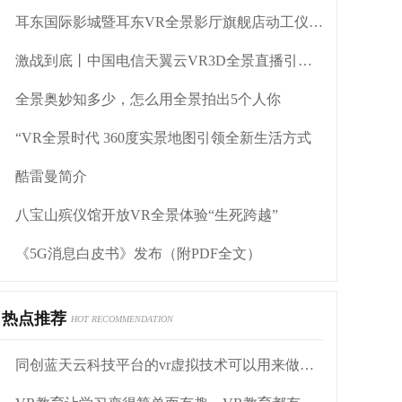
耳东国际影城暨耳东VR全景影厅旗舰店动工仪式盛大举行
激战到底丨中国电信天翼云VR3D全景直播引燃拳击热火
全景奥妙知多少，怎么用全景拍出5个人你
“VR全景时代 360度实景地图引领全新生活方式
酷雷曼简介
八宝山殡仪馆开放VR全景体验“生死跨越”
《5G消息白皮书》发布（附PDF全文）
热点推荐
HOT RECOMMENDATION
同创蓝天云科技平台的vr虚拟技术可以用来做什么？