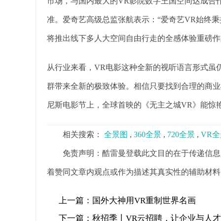
市场，与国内最大的VR影院数字王国空间达成合
准。爱奇艺高级总监张航表示：“爱奇艺VR始终秉
将推出线下多人大空间自由行走的全感体验重磅作
从行业来看，VR电影这种全新的视听语言形式虽
群带来全新的极致体验。相信只要找到合理的商业
尼斯电影节上，全球首映的《无主之城VR》能惊
相关搜索：
全景图
,
360全景
,
720全景
,
VR
免责声明：酷雷曼登载此文目的在于传递信息
着赞同文章内观点或作为描述其真实性的辅助材料
上一篇：
国外大神用VR重制世界名画
下一篇：
秋招季丨VR云招聘，让企业与人