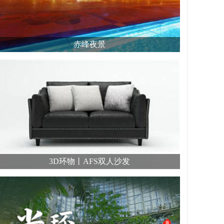
赤峰夜景
3D环物丨AFS双人沙发