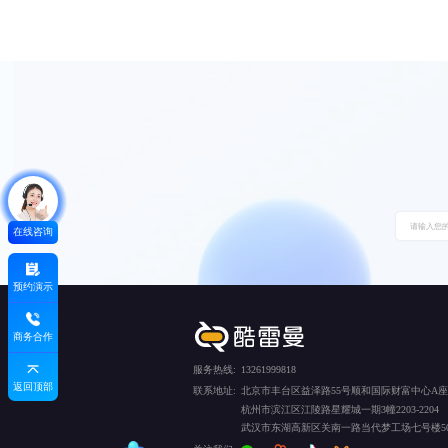
在线咨询
预约演示
商务合作
服务热线:
13261999818
返回顶部
联系地址:
北京市丰台区益泽路55号顺和国际财富中心A座5
杭州市滨江区江陵路星耀城一期3幢2203-2204
武汉市东湖高新区关南一路当代梦工场七号楼50