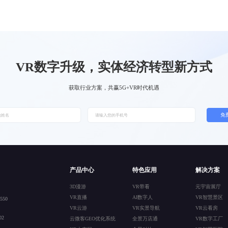
VR数字升级，实体经济转型新方式
获取行业方案，共赢5G+VR时代机遇
免
产品中心
特色应用
解决方案
3D漫游
VR带看
元宇宙展厅
VR直播
AI数字人
VR智慧景区
50
VR云游
VR实景导航
VR云看房
2
云微客GEO优化系统
全景万店通
VR数字工厂