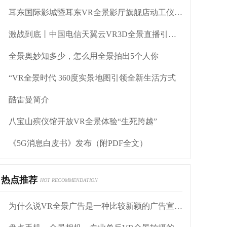
耳东国际影城暨耳东VR全景影厅旗舰店动工仪式盛大举行
激战到底丨中国电信天翼云VR3D全景直播引燃拳击热火
全景奥妙知多少，怎么用全景拍出5个人你
“VR全景时代 360度实景地图引领全新生活方式
酷雷曼简介
八宝山殡仪馆开放VR全景体验“生死跨越”
《5G消息白皮书》发布（附PDF全文）
热点推荐
HOT RECOMMENDATION
为什么说VR全景广告是一种比较新颖的广告宣传方式