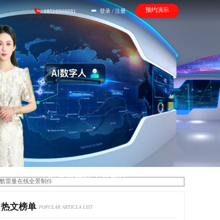
预约演示
登录
/
注册
18516908881
酷雷曼在线全景制作
热文榜单
POPULAR ARTICLA LIST