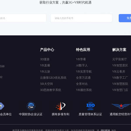
获取行业方案，共赢5G+VR时代机遇
免
产品中心
特色应用
解决方案
3D漫游
VR带看
元宇宙展厅
VR直播
AI数字人
VR智慧景区
50
VR云游
VR实景导航
VR云看房
2
云微客GEO优化系统
全景万店通
VR数字工厂
XR大空间
全景对比
VR智慧医院
3D思政教学系统
VR播控系统
VR智慧门店
会员单位
中国软协企业认证
拥有多项专利
质量管理体系认证
通用航空经营许
酷雷曼为网络信息服务提供者，所展示内容为用户上传，如涉及侵权及其他问题，请
进行投诉
操作。