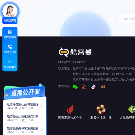
在线咨询
预约演示
商务合作
服务热线:
13261999818
返回顶部
联系地址:
北京市丰台区益泽路55号顺和国际财富中心A座5
杭州市滨江区江陵路星耀城一期3幢2203-2204
武汉市东湖高新区关南一路当代梦工场七号楼50
关注我们:
酷雷曼系统功能更新讲解
2026/08/04 周二 17:00
酷雷曼后台基础设置和视角功能详解
国家高新技术企业
北股交挂牌企业
北软协理事
2026/07/31 周五 16:00
酷雷曼摄影课程前期拍摄讲解
2026/07/21 周二 10:00