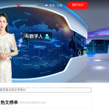
预约演示
登录
/
注册
18516908881
酷雷曼在线全景制作
热文榜单
POPULAR ARTICLA LIST