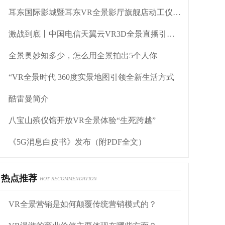
耳东国际影城暨耳东VR全景影厅旗舰店动工仪式盛大举行
激战到底丨中国电信天翼云VR3D全景直播引燃拳击热火
全景奥妙知多少，怎么用全景拍出5个人你
“VR全景时代 360度实景地图引领全新生活方式
酷雷曼简介
八宝山殡仪馆开放VR全景体验“生死跨越”
《5G消息白皮书》发布（附PDF全文）
热点推荐
HOT RECOMMENDATION
VR全景营销是如何颠覆传统营销模式的？