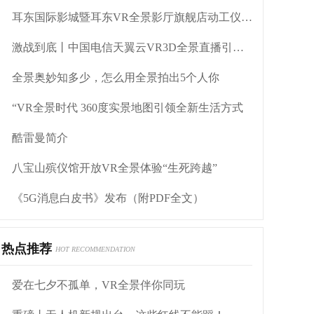
耳东国际影城暨耳东VR全景影厅旗舰店动工仪式盛大举行
激战到底丨中国电信天翼云VR3D全景直播引燃拳击热火
全景奥妙知多少，怎么用全景拍出5个人你
“VR全景时代 360度实景地图引领全新生活方式
酷雷曼简介
八宝山殡仪馆开放VR全景体验“生死跨越”
《5G消息白皮书》发布（附PDF全文）
热点推荐
HOT RECOMMENDATION
爱在七夕不孤单，VR全景伴你同玩