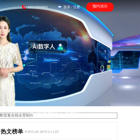
预约演示
登录
/
注册
18516908881
酷雷曼在线全景制作
热文榜单
POPULAR ARTICLA LIST