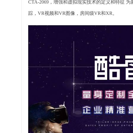
CTA-2069，增强和虚拟现实技术的定义和特征
踪，VR视频和VR图像，房间级VR和XR。