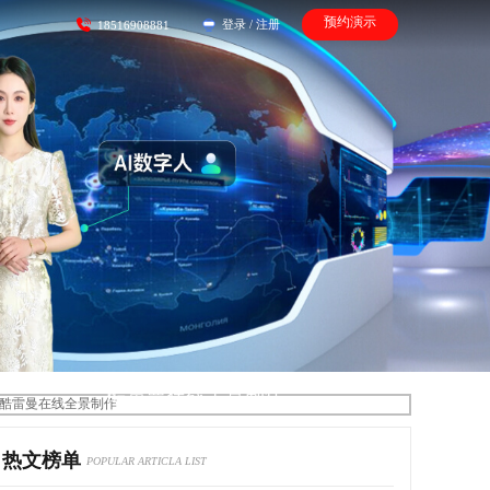
预约演示
登录
/
注册
18516908881
酷雷曼在线全景制作
热文榜单
POPULAR ARTICLA LIST