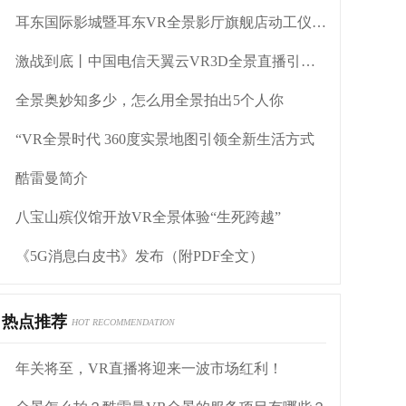
耳东国际影城暨耳东VR全景影厅旗舰店动工仪式盛大举行
激战到底丨中国电信天翼云VR3D全景直播引燃拳击热火
全景奥妙知多少，怎么用全景拍出5个人你
“VR全景时代 360度实景地图引领全新生活方式
酷雷曼简介
八宝山殡仪馆开放VR全景体验“生死跨越”
《5G消息白皮书》发布（附PDF全文）
热点推荐
HOT RECOMMENDATION
年关将至，VR直播将迎来一波市场红利！