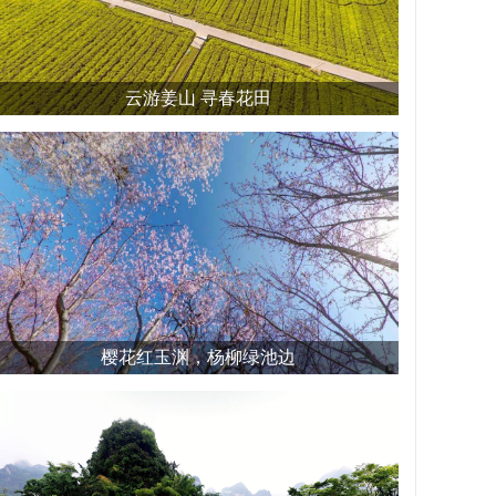
云游姜山 寻春花田
樱花红玉渊，杨柳绿池边