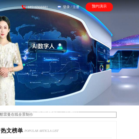
预约演示
登录
/
注册
18516908881
酷雷曼在线全景制作
热文榜单
POPULAR ARTICLA LIST