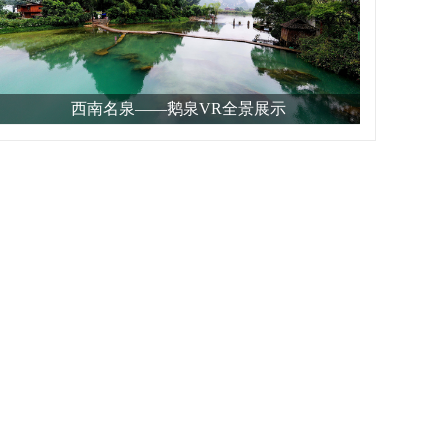
西南名泉——鹅泉VR全景展示