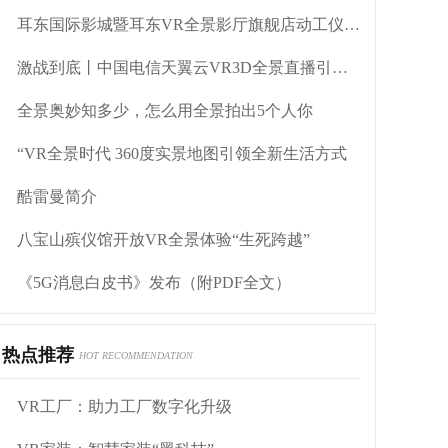
耳东国际影城暨耳东VR全景影厅旗舰店动工仪式盛大举行
激战到底丨中国电信天翼云VR3D全景直播引燃拳击热火
全景奥妙知多少，怎么用全景拍出5个人你
“VR全景时代 360度实景地图引领全新生活方式
酷雷曼简介
八宝山殡仪馆开放VR全景体验“生死跨越”
《5G消息白皮书》发布（附PDF全文）
热点推荐
HOT RECOMMENDATION
VR工厂：助力工厂数字化升级