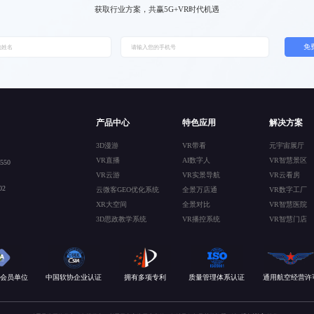
获取行业方案，共赢5G+VR时代机遇
免
产品中心
特色应用
解决方案
3D漫游
VR带看
元宇宙展厅
VR直播
AI数字人
VR智慧景区
50
VR云游
VR实景导航
VR云看房
2
云微客GEO优化系统
全景万店通
VR数字工厂
XR大空间
全景对比
VR智慧医院
3D思政教学系统
VR播控系统
VR智慧门店
会员单位
中国软协企业认证
拥有多项专利
质量管理体系认证
通用航空经营许