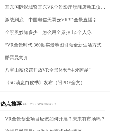
耳东国际影城暨耳东VR全景影厅旗舰店动工仪式盛大举行
激战到底丨中国电信天翼云VR3D全景直播引燃拳击热火
全景奥妙知多少，怎么用全景拍出5个人你
“VR全景时代 360度实景地图引领全新生活方式
酷雷曼简介
八宝山殡仪馆开放VR全景体验“生死跨越”
《5G消息白皮书》发布（附PDF全文）
热点推荐
HOT RECOMMENDATION
VR全景创业项目应该如何开展？未来有市场吗？