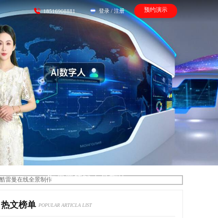
预约演示
登录
/
注册
18516908881
酷雷曼在线全景制作
热文榜单
POPULAR ARTICLA LIST