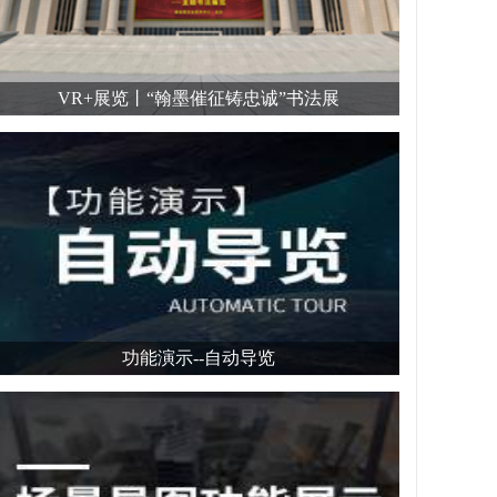
VR+展览丨“翰墨催征铸忠诚”书法展
功能演示--自动导览