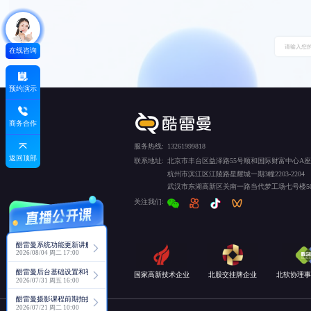
在线咨询
预约演示
商务合作
服务热线:
13261999818
返回顶部
联系地址:
北京市丰台区益泽路55号顺和国际财富中心A座5
杭州市滨江区江陵路星耀城一期3幢2203-2204
武汉市东湖高新区关南一路当代梦工场七号楼50
关注我们:
酷雷曼系统功能更新讲解
2026/08/04 周二 17:00
酷雷曼后台基础设置和视角功能详解
国家高新技术企业
北股交挂牌企业
北软协理事
2026/07/31 周五 16:00
酷雷曼摄影课程前期拍摄讲解
2026/07/21 周二 10:00