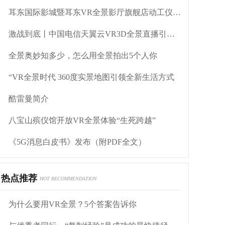
耳东国际影城暨耳东VR全景影厅旗舰店动工仪式盛大举行
激战到底丨中国电信天翼云VR3D全景直播引燃拳击热火
全景奥妙知多少，怎么用全景拍出5个人你
“VR全景时代 360度实景地图引领全新生活方式
酷雷曼简介
八宝山殡仪馆开放VR全景体验“生死跨越”
《5G消息白皮书》发布（附PDF全文）
热点推荐
HOT RECOMMENDATION
为什么要用VR全景？5个答案告诉你