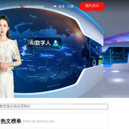
预约演示
登录
/
注册
18516908881
酷雷曼在线全景制作
热文榜单
POPULAR ARTICLA LIST