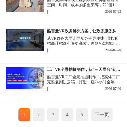
空间、时间、成本的多重束缚，720度1:1
实景复刻的VR数字展厅，已经成为博物馆
2026-07-22
数字化刚需新基建。
酷雷曼VR政务解决方案，让政务服务从“看得见”开始
从VR政务大厅让群众办事更便捷，到VR
招商让招商引资更高效，再到VR观摩汇报
让政务成果更直观，酷雷曼VR政务解决方
2026-07-20
案，解锁政务服务新体验，让服务从“看得
见”开始，向“更优质”迈进！
工厂VR全景拍摄制作，从“三天展台”到“全时在线”
酷雷曼VR工厂全景拍摄制作，把实体工厂
完整复刻进云端，打造一座24小时全年无
休、不限面积、不限展品的线上展厅，改
2026-07-20
写工厂营销获客模式。
1
2
3
4
5
下一页