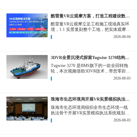
酷雷曼VR云观摩方案，打造工程建设数字化观摩新范式
酷雷曼VR云观摩立足工程施工现场真实环
境，1:1 实景复刻整个工地，把实体观摩会
完整搬到云端线上，兼顾线下实体观摩与
2026-08-04
线上云观摩双重需求，为施工单位、建设
方、监理、监管部门提供一套接地气、可
落地的数字化观摩解决方案。
3DVR全景沉浸式探索Tugwise 3270结构一览
Tugwise 3270 是BMS旗下的一款全回转拖
轮，本次视频借助3DVR技术，带您零距离
透视这艘拖轮的内外构造，沉浸式探索每
2026-08-03
一处细节。
珠海市生态环境局开展VR实景模拟执法专题培训
珠海市生态环境局组织全市生态环境一线
执法骨干开展VR实景模拟执法系统规划建
设和教学培训，持续推进科技赋能生态环
2026-08-03
境执法，夯实队伍办案“基本功”。