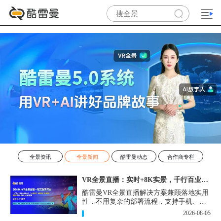
全景资讯
全景新闻
酷雷曼动态
合作商专栏
VR全景直播：实时+8K实景，千行百业的数字化利器
酷雷曼VR全景直播解决方案兼顾落地实用
性，不用复杂的部署流程，支持手机、网
页多端访问，解决各行各业 “看得见、信
2026-08-05
得过、降成本、提转化” 的实际难题。