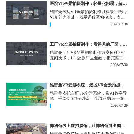
医院VR全景拍摄制作：轻量化部署，解决医患真实痛点
酷雷曼医院VR全景拍摄制作以实景1:1数字
化复刻为基础，拓展远程互动模块，支持
定制，轻量化搭建部署，可挂载在公众
2026-07-30
号、官网等线上平台。
工厂VR全景拍摄制作：看得见的厂区，省下来的成本
酷雷曼工厂VR全景拍摄制作方案依托720°
复刻技术，1:1 还原厂区全貌，把完整工厂
搬进手机、电脑大屏，既是工厂对外拓客
2026-07-30
的数字化名片，也是内部管理、人员培训
的轻量化工具，实实在在解决工厂经营过
程中的多个痛点。
酷雷曼VR云游系统，景区VR全景拍摄制作一站式落地
酷雷曼依托自研VR全景系统，集AI数字导
览、手绘GIS电子沙盘、全域营销为一体，
打造从VR全景拍摄制作到成熟VR云游落
2026-07-29
地案例。
博物馆线上虚拟展馆，让博物馆跳出围墙让历史随处可及
酷雷曼博物馆线上虚拟展馆让博物馆跳出