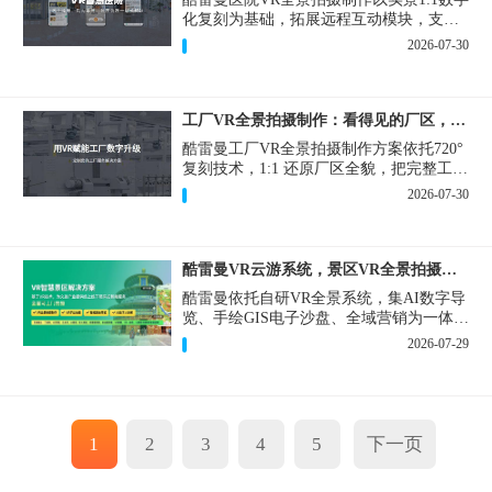
化复刻为基础，拓展远程互动模块，支持
定制，轻量化搭建部署，可挂载在公众
2026-07-30
号、官网等线上平台。
工厂VR全景拍摄制作：看得见的厂区，省下来的成本
酷雷曼工厂VR全景拍摄制作方案依托720°
复刻技术，1:1 还原厂区全貌，把完整工厂
搬进手机、电脑大屏，既是工厂对外拓客
2026-07-30
的数字化名片，也是内部管理、人员培训
的轻量化工具，实实在在解决工厂经营过
程中的多个痛点。
酷雷曼VR云游系统，景区VR全景拍摄制作一站式落地
酷雷曼依托自研VR全景系统，集AI数字导
览、手绘GIS电子沙盘、全域营销为一体，
打造从VR全景拍摄制作到成熟VR云游落
2026-07-29
地案例。
1
2
3
4
5
下一页