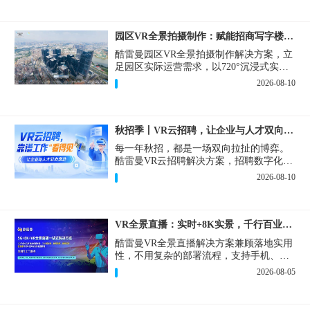
园区VR全景拍摄制作：赋能招商写字楼出租运维巡检多场景
酷雷曼园区VR全景拍摄制作解决方案，立
足园区实际运营需求，以720°沉浸式实景
复刻为核心，精准破解园区对外营销、对
2026-08-10
内管理中的各类痛点，将线下实景转化为
可高效复用的数字资产。
秋招季丨VR云招聘，让企业与人才双向奔赴！
每一年秋招，都是一场双向拉扯的博弈。
酷雷曼VR云招聘解决方案，招聘数字化的
实用工具，告别“信息博弈”，真正实现企
2026-08-10
业与人才双向奔赴。
VR全景直播：实时+8K实景，千行百业的数字化利器
酷雷曼VR全景直播解决方案兼顾落地实用
性，不用复杂的部署流程，支持手机、网
页多端访问，解决各行各业 “看得见、信
2026-08-05
得过、降成本、提转化” 的实际难题。