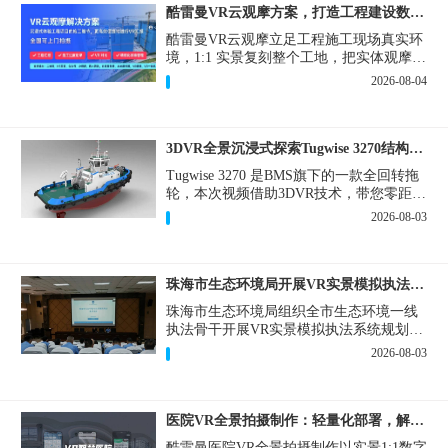
酷雷曼VR云观摩方案，打造工程建设数字化观摩新范式
酷雷曼VR云观摩立足工程施工现场真实环
境，1:1 实景复刻整个工地，把实体观摩会
完整搬到云端线上，兼顾线下实体观摩与
2026-08-04
线上云观摩双重需求，为施工单位、建设
方、监理、监管部门提供一套接地气、可
落地的数字化观摩解决方案。
3DVR全景沉浸式探索Tugwise 3270结构一览
Tugwise 3270 是BMS旗下的一款全回转拖
轮，本次视频借助3DVR技术，带您零距离
透视这艘拖轮的内外构造，沉浸式探索每
2026-08-03
一处细节。
珠海市生态环境局开展VR实景模拟执法专题培训
珠海市生态环境局组织全市生态环境一线
执法骨干开展VR实景模拟执法系统规划建
设和教学培训，持续推进科技赋能生态环
2026-08-03
境执法，夯实队伍办案“基本功”。
医院VR全景拍摄制作：轻量化部署，解决医患真实痛点
酷雷曼医院VR全景拍摄制作以实景1:1数字