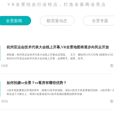
VR全景结合行业特点，打造全新商业亮点
全景新闻
酷雷曼动态
全景专题
杭州亚运会技术代表大会线上开幕,VR全景地图将逐步向民众开放
原标题：杭州亚运会技术代表大会线上开幕会议现场。 王川 摄杭州12月15日电 (钱晨菲)15日
杭州2022年亚运会技术代表大会在线上开幕，会期两天。据悉，技术...
668
查
如何拍摄vr全景？vr看房有哪些优势？
vr技术虽然遭遇过所谓的寒冬，随着5G技术的成熟，现在vr技术才算是掌握话语权，vr技术再一
商业这个大舞台上，商用vr也逐渐成为vr技术发展的重要趋势和关键...
956
查