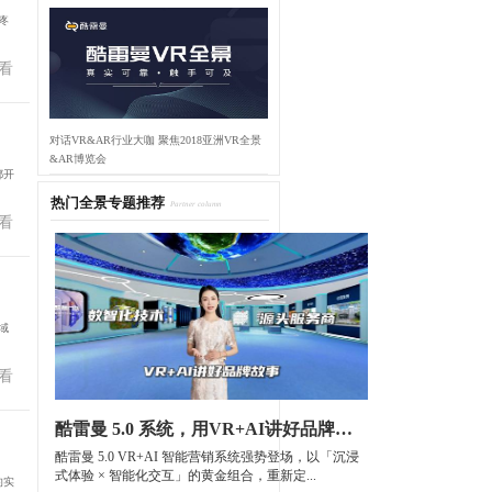
疼
看
对话VR&AR行业大咖 聚焦2018亚洲VR全景
&AR博览会
都开
热门全景专题推荐
Partner column
看
域
看
酷雷曼 5.0 系统，用VR+AI讲好品牌故事
酷雷曼 5.0 VR+AI 智能营销系统强势登场，以「沉浸
式体验 × 智能化交互」的黄金组合，重新定...
的实