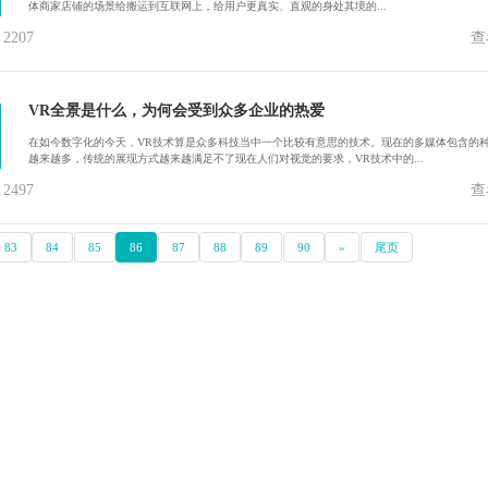
体商家店铺的场景给搬运到互联网上，给用户更真实、直观的身处其境的...
207
查
VR全景是什么，为何会受到众多企业的热爱
在如今数字化的今天，VR技术算是众多科技当中一个比较有意思的技术。现在的多媒体包含的
越来越多，传统的展现方式越来越满足不了现在人们对视觉的要求，VR技术中的...
497
查
83
84
85
86
87
88
89
90
»
尾页