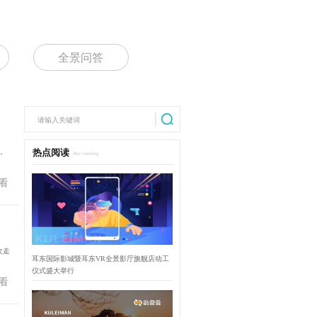
全景问答
，
热点阅读
Hot reading
看
次走
耳东国际影城暨耳东VR全景影厅旗舰店动工
仪式盛大举行
看