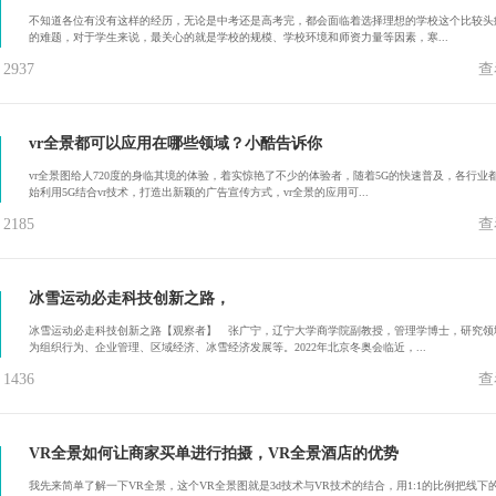
不知道各位有没有这样的经历，无论是中考还是高考完，都会面临着选择理想的学校这个比较头
的难题，对于学生来说，最关心的就是学校的规模、学校环境和师资力量等因素，寒...
937
查
vr全景都可以应用在哪些领域？小酷告诉你
vr全景图给人720度的身临其境的体验，着实惊艳了不少的体验者，随着5G的快速普及，各行业
始利用5G结合vr技术，打造出新颖的广告宣传方式，vr全景的应用可...
185
查
冰雪运动必走科技创新之路，
冰雪运动必走科技创新之路【观察者】 张广宁，辽宁大学商学院副教授，管理学博士，研究领
为组织行为、企业管理、区域经济、冰雪经济发展等。2022年北京冬奥会临近，...
436
查
VR全景如何让商家买单进行拍摄，VR全景酒店的优势
我先来简单了解一下VR全景，这个VR全景图就是3d技术与VR技术的结合，用1:1的比例把线下