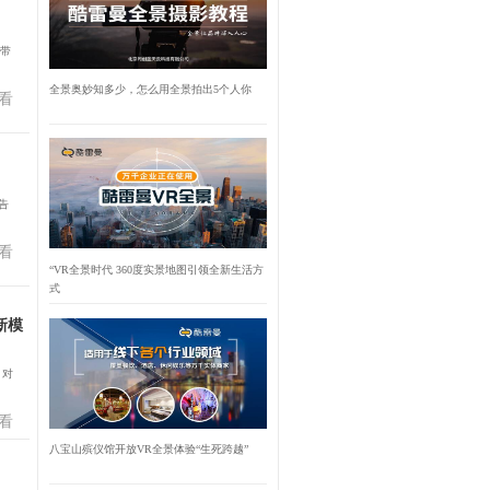
次带
全景奥妙知多少，怎么用全景拍出5个人你
看
告
看
“VR全景时代 360度实景地图引领全新生活方
式
新模
，对
看
八宝山殡仪馆开放VR全景体验“生死跨越”