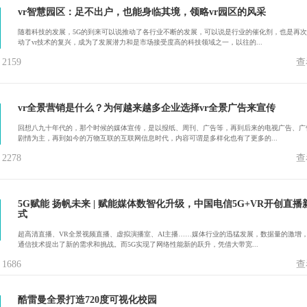
vr智慧园区：足不出户，也能身临其境，领略vr园区的风采
随着科技的发展，5G的到来可以说推动了各行业不断的发展，可以说是行业的催化剂，也是再
动了vr技术的复兴，成为了发展潜力和是市场接受度高的科技领域之一，以往的...
159
查
vr全景营销是什么？为何越来越多企业选择vr全景广告来宣传
回想八九十年代的，那个时候的媒体宣传，是以报纸、周刊、广告等，再到后来的电视广告、广
剧情为主，再到如今的万物互联的互联网信息时代，内容可谓是多样化也有了更多的...
278
查
5G赋能 扬帆未来 | 赋能媒体数智化升级，中国电信5G+VR开创直播
式
超高清直播、VR全景视频直播、虚拟演播室、AI主播……媒体行业的迅猛发展，数据量的激增
通信技术提出了新的需求和挑战。而5G实现了网络性能新的跃升，凭借大带宽...
686
查
酷雷曼全景打造720度可视化校园