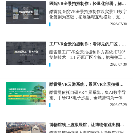
医院VR全景拍摄制作：轻量化部署，解决医患真实痛点
酷雷曼医院VR全景拍摄制作以实景1:1数字
化复刻为基础，拓展远程互动模块，支持
定制，轻量化搭建部署，可挂载在公众
2026-07-30
号、官网等线上平台。
工厂VR全景拍摄制作：看得见的厂区，省下来的成本
酷雷曼工厂VR全景拍摄制作方案依托720°
复刻技术，1:1 还原厂区全貌，把完整工厂
搬进手机、电脑大屏，既是工厂对外拓客
2026-07-30
的数字化名片，也是内部管理、人员培训
的轻量化工具，实实在在解决工厂经营过
程中的多个痛点。
酷雷曼VR云游系统，景区VR全景拍摄制作一站式落地
酷雷曼依托自研VR全景系统，集AI数字导
览、手绘GIS电子沙盘、全域营销为一体，
打造从VR全景拍摄制作到成熟VR云游落
2026-07-29
地案例。
博物馆线上虚拟展馆，让博物馆跳出围墙让历史随处可及
酷雷曼博物馆线上虚拟展馆让博物馆跳出