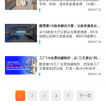
空间、时间、成本的多重束缚，720度1:1
实景复刻的VR数字展厅，已经成为博物馆
2026-07-22
数字化刚需新基建。
酷雷曼VR政务解决方案，让政务服务从“看得见”开始
从VR政务大厅让群众办事更便捷，到VR
招商让招商引资更高效，再到VR观摩汇报
让政务成果更直观，酷雷曼VR政务解决方
2026-07-20
案，解锁政务服务新体验，让服务从“看得
见”开始，向“更优质”迈进！
工厂VR全景拍摄制作，从“三天展台”到“全时在线”
酷雷曼VR工厂全景拍摄制作，把实体工厂
完整复刻进云端，打造一座24小时全年无
休、不限面积、不限展品的线上展厅，改
2026-07-20
写工厂营销获客模式。
1
2
3
4
5
下一页