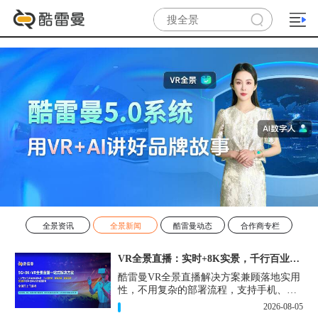
全景资讯
全景新闻
酷雷曼动态
合作商专栏
VR全景直播：实时+8K实景，千行百业的数字化利器
酷雷曼VR全景直播解决方案兼顾落地实用
性，不用复杂的部署流程，支持手机、网
页多端访问，解决各行各业 “看得见、信
2026-08-05
得过、降成本、提转化” 的实际难题。