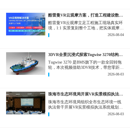
酷雷曼VR云观摩方案，打造工程建设数字化观摩新范式
酷雷曼VR云观摩立足工程施工现场真实环
境，1:1 实景复刻整个工地，把实体观摩会
完整搬到云端线上，兼顾线下实体观摩与
2026-08-04
线上云观摩双重需求，为施工单位、建设
方、监理、监管部门提供一套接地气、可
落地的数字化观摩解决方案。
3DVR全景沉浸式探索Tugwise 3270结构一览
Tugwise 3270 是BMS旗下的一款全回转拖
轮，本次视频借助3DVR技术，带您零距离
透视这艘拖轮的内外构造，沉浸式探索每
2026-08-03
一处细节。
珠海市生态环境局开展VR实景模拟执法专题培训
珠海市生态环境局组织全市生态环境一线
执法骨干开展VR实景模拟执法系统规划建
设和教学培训，持续推进科技赋能生态环
2026-08-03
境执法，夯实队伍办案“基本功”。