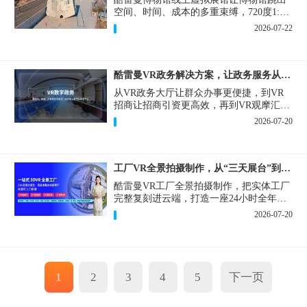
空间、时间、成本的多重束缚，720度1:1
实景复刻的VR数字展厅，已经成为博物馆
2026-07-22
数字化刚需新基建。
酷雷曼VR政务解决方案，让政务服务从“看得见”开始
从VR政务大厅让群众办事更便捷，到VR
招商让招商引资更高效，再到VR观摩汇报
让政务成果更直观，酷雷曼VR政务解决方
2026-07-20
案，解锁政务服务新体验，让服务从“看得
见”开始，向“更优质”迈进！
工厂VR全景拍摄制作，从“三天展台”到“全时在线”
酷雷曼VR工厂全景拍摄制作，把实体工厂
完整复刻进云端，打造一座24小时全年无
休、不限面积、不限展品的线上展厅，改
2026-07-20
写工厂营销获客模式。
1
2
3
4
5
下一页