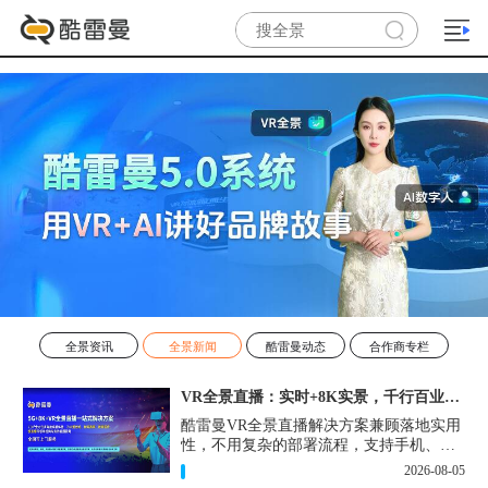
全景资讯
全景新闻
酷雷曼动态
合作商专栏
VR全景直播：实时+8K实景，千行百业的数字化利器
酷雷曼VR全景直播解决方案兼顾落地实用
性，不用复杂的部署流程，支持手机、网
页多端访问，解决各行各业 “看得见、信
2026-08-05
得过、降成本、提转化” 的实际难题。