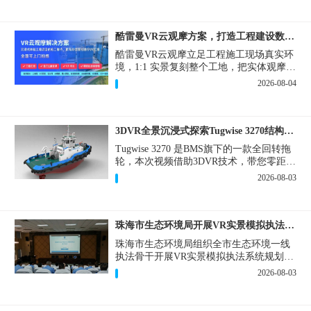
酷雷曼VR云观摩方案，打造工程建设数字化观摩新范式
酷雷曼VR云观摩立足工程施工现场真实环
境，1:1 实景复刻整个工地，把实体观摩会
完整搬到云端线上，兼顾线下实体观摩与
2026-08-04
线上云观摩双重需求，为施工单位、建设
方、监理、监管部门提供一套接地气、可
落地的数字化观摩解决方案。
3DVR全景沉浸式探索Tugwise 3270结构一览
Tugwise 3270 是BMS旗下的一款全回转拖
轮，本次视频借助3DVR技术，带您零距离
透视这艘拖轮的内外构造，沉浸式探索每
2026-08-03
一处细节。
珠海市生态环境局开展VR实景模拟执法专题培训
珠海市生态环境局组织全市生态环境一线
执法骨干开展VR实景模拟执法系统规划建
设和教学培训，持续推进科技赋能生态环
2026-08-03
境执法，夯实队伍办案“基本功”。