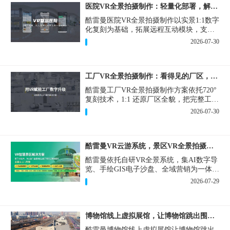
医院VR全景拍摄制作：轻量化部署，解决医患真实痛点
酷雷曼医院VR全景拍摄制作以实景1:1数字
化复刻为基础，拓展远程互动模块，支持
定制，轻量化搭建部署，可挂载在公众
2026-07-30
号、官网等线上平台。
工厂VR全景拍摄制作：看得见的厂区，省下来的成本
酷雷曼工厂VR全景拍摄制作方案依托720°
复刻技术，1:1 还原厂区全貌，把完整工厂
搬进手机、电脑大屏，既是工厂对外拓客
2026-07-30
的数字化名片，也是内部管理、人员培训
的轻量化工具，实实在在解决工厂经营过
程中的多个痛点。
酷雷曼VR云游系统，景区VR全景拍摄制作一站式落地
酷雷曼依托自研VR全景系统，集AI数字导
览、手绘GIS电子沙盘、全域营销为一体，
打造从VR全景拍摄制作到成熟VR云游落
2026-07-29
地案例。
博物馆线上虚拟展馆，让博物馆跳出围墙让历史随处可及
酷雷曼博物馆线上虚拟展馆让博物馆跳出