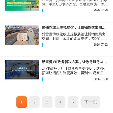
览、手绘GIS电子沙盘、全域营销为一体，
打造从VR全景拍摄制作到成熟VR云游落
2026-07-29
地案例。
博物馆线上虚拟展馆，让博物馆跳出围墙让历史随处可及
酷雷曼博物馆线上虚拟展馆让博物馆跳出
空间、时间、成本的多重束缚，720度1:1
实景复刻的VR数字展厅，已经成为博物馆
2026-07-22
数字化刚需新基建。
酷雷曼VR政务解决方案，让政务服务从“看得见”开始
从VR政务大厅让群众办事更便捷，到VR
招商让招商引资更高效，再到VR观摩汇报
让政务成果更直观，酷雷曼VR政务解决方
2026-07-20
案，解锁政务服务新体验，让服务从“看得
见”开始，向“更优质”迈进！
1
2
3
4
5
下一页