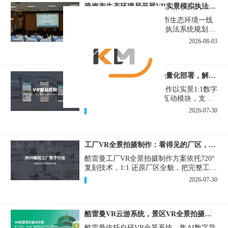
珠海市生态环境局开展VR实景模拟执法专题培训
珠海市生态环境局组织全市生态环境一线
执法骨干开展VR实景模拟执法系统规划建
设和教学培训，持续推进科技赋能生态环
2026-08-03
境执法，夯实队伍办案“基本功”。
医院VR全景拍摄制作：轻量化部署，解决医患真实痛点
酷雷曼医院VR全景拍摄制作以实景1:1数字
化复刻为基础，拓展远程互动模块，支持
定制，轻量化搭建部署，可挂载在公众
2026-07-30
号、官网等线上平台。
工厂VR全景拍摄制作：看得见的厂区，省下来的成本
酷雷曼工厂VR全景拍摄制作方案依托720°
复刻技术，1:1 还原厂区全貌，把完整工厂
搬进手机、电脑大屏，既是工厂对外拓客
2026-07-30
的数字化名片，也是内部管理、人员培训
的轻量化工具，实实在在解决工厂经营过
程中的多个痛点。
酷雷曼VR云游系统，景区VR全景拍摄制作一站式落地
酷雷曼依托自研VR全景系统，集AI数字导