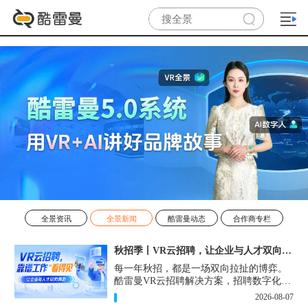
全景资讯
全景新闻
酷雷曼动态
合作商专栏
秋招季丨VR云招聘，让企业与人才双向奔赴！
每一年秋招，都是一场双向拉扯的博弈。
酷雷曼VR云招聘解决方案，招聘数字化的
实用工具，告别“信息博弈”，真正实现企
2026-08-07
业与人才双向奔赴。