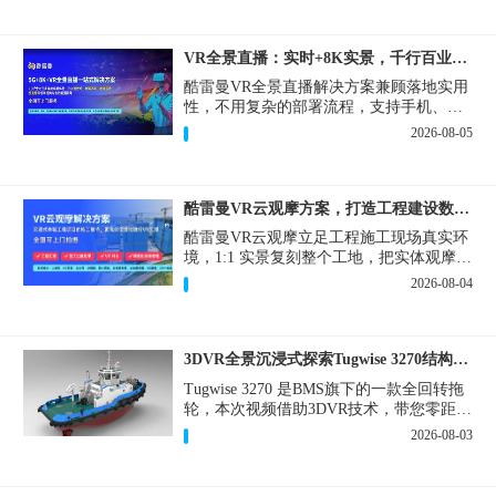
VR全景直播：实时+8K实景，千行百业的数字化利器
酷雷曼VR全景直播解决方案兼顾落地实用
性，不用复杂的部署流程，支持手机、网
页多端访问，解决各行各业 “看得见、信
2026-08-05
得过、降成本、提转化” 的实际难题。
酷雷曼VR云观摩方案，打造工程建设数字化观摩新范式
酷雷曼VR云观摩立足工程施工现场真实环
境，1:1 实景复刻整个工地，把实体观摩会
完整搬到云端线上，兼顾线下实体观摩与
2026-08-04
线上云观摩双重需求，为施工单位、建设
方、监理、监管部门提供一套接地气、可
落地的数字化观摩解决方案。
3DVR全景沉浸式探索Tugwise 3270结构一览
Tugwise 3270 是BMS旗下的一款全回转拖
轮，本次视频借助3DVR技术，带您零距离
透视这艘拖轮的内外构造，沉浸式探索每
2026-08-03
一处细节。