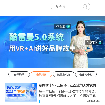
全景资讯
全景新闻
酷雷曼动态
合作商专栏
秋招季丨VR云招聘，让企业与人才双向奔赴！
每一年秋招，都是一场双向拉扯的博弈。
酷雷曼VR云招聘解决方案，招聘数字化的
实用工具，告别“信息博弈”，真正实现企
2026-08-07
业与人才双向奔赴。