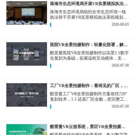
珠海市生态环境局开展VR实景模拟执法专题培训
珠海市生态环境局组织全市生态环境一线
执法骨干开展VR实景模拟执法系统规划建
设和教学培训，持续推进科技赋能生态环
2026-08-03
境执法，夯实队伍办案“基本功”。
医院VR全景拍摄制作：轻量化部署，解决医患真实痛点
酷雷曼医院VR全景拍摄制作以实景1:1数字
化复刻为基础，拓展远程互动模块，支持
定制，轻量化搭建部署，可挂载在公众
2026-07-30
号、官网等线上平台。
工厂VR全景拍摄制作：看得见的厂区，省下来的成本
酷雷曼工厂VR全景拍摄制作方案依托720°
复刻技术，1:1 还原厂区全貌，把完整工厂
搬进手机、电脑大屏，既是工厂对外拓客
2026-07-30
的数字化名片，也是内部管理、人员培训
的轻量化工具，实实在在解决工厂经营过
程中的多个痛点。
酷雷曼VR云游系统，景区VR全景拍摄制作一站式落地
酷雷曼依托自研VR全景系统，集AI数字导