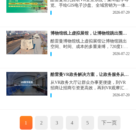
览、手绘GIS电子沙盘、全域营销为一体，
打造从VR全景拍摄制作到成熟VR云游落
2026-07-29
地案例。
博物馆线上虚拟展馆，让博物馆跳出围墙让历史随处可及
酷雷曼博物馆线上虚拟展馆让博物馆跳出
空间、时间、成本的多重束缚，720度1:1
实景复刻的VR数字展厅，已经成为博物馆
2026-07-22
数字化刚需新基建。
酷雷曼VR政务解决方案，让政务服务从“看得见”开始
从VR政务大厅让群众办事更便捷，到VR
招商让招商引资更高效，再到VR观摩汇报
让政务成果更直观，酷雷曼VR政务解决方
2026-07-20
案，解锁政务服务新体验，让服务从“看得
见”开始，向“更优质”迈进！
1
2
3
4
5
下一页