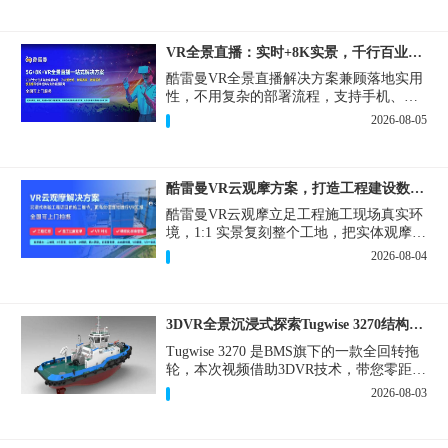
VR全景直播：实时+8K实景，千行百业的数字化利器
酷雷曼VR全景直播解决方案兼顾落地实用
性，不用复杂的部署流程，支持手机、网
页多端访问，解决各行各业 “看得见、信
2026-08-05
得过、降成本、提转化” 的实际难题。
酷雷曼VR云观摩方案，打造工程建设数字化观摩新范式
酷雷曼VR云观摩立足工程施工现场真实环
境，1:1 实景复刻整个工地，把实体观摩会
完整搬到云端线上，兼顾线下实体观摩与
2026-08-04
线上云观摩双重需求，为施工单位、建设
方、监理、监管部门提供一套接地气、可
落地的数字化观摩解决方案。
3DVR全景沉浸式探索Tugwise 3270结构一览
Tugwise 3270 是BMS旗下的一款全回转拖
轮，本次视频借助3DVR技术，带您零距离
透视这艘拖轮的内外构造，沉浸式探索每
2026-08-03
一处细节。